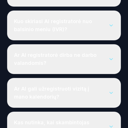
Kuo skiriasi AI registratorė nuo
balsinio meniu (IVR)?
Ar AI registratorė dirba ne darbo
valandomis?
Ar AI gali užregistruoti vizitą į
mano kalendorių?
Kas nutinka, kai skambintojas