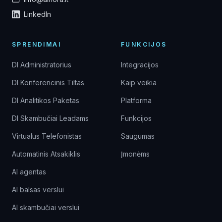
LinkedIn
SPRENDIMAI
FUNKCIJOS
DI Administratorius
Integracijos
DI Konferencinis Tiltas
Kaip veikia
DI Analitikos Paketas
Platforma
DI Skambučiai Leadams
Funkcijos
Virtualus Telefonistas
Saugumas
Automatinis Atsakiklis
Įmonėms
AI agentas
AI balsas verslui
AI skambučiai verslui