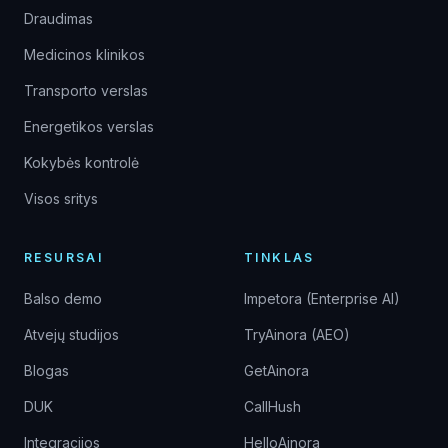
Draudimas
Medicinos klinikos
Transporto verslas
Energetikos verslas
Kokybės kontrolė
Visos sritys
RESURSAI
TINKLAS
Balso demo
Impetora (Enterprise AI)
Atvejų studijos
TryAinora (AEO)
Blogas
GetAinora
DUK
CallHush
Integracijos
HelloAinora