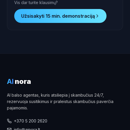
Vis dar turite klausimų?
Užsisakyti 15 min. demonstraciją
AI
nora
AI balso agentas, kuris atsiliepia į skambučius 24/7,
rezervuoja susitikimus ir praleistus skambučius paverčia
pajamomis.
+370 5 200 2620
info@ainora.lt