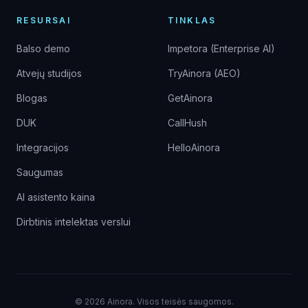
RESURSAI
TINKLAS
Balso demo
Impetora (Enterprise AI)
Atvejų studijos
TryAinora (AEO)
Blogas
GetAinora
DUK
CallHush
Integracijos
HelloAinora
Saugumas
AI asistento kaina
Dirbtinis intelektas verslui
©
2026
Ainora.
Visos teisės saugomos.