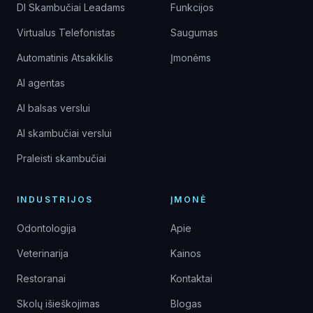
DI Skambučiai Leadams
Funkcijos
Virtualus Telefonistas
Saugumas
Automatinis Atsakiklis
Įmonėms
AI agentas
AI balsas verslui
AI skambučiai verslui
Praleisti skambučiai
INDUSTRIJOS
ĮMONĖ
Odontologija
Apie
Veterinarija
Kainos
Restoranai
Kontaktai
Skolų išieškojimas
Blogas