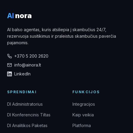
AI
nora
AI balso agentas, kuris atsiliepia į skambučius 24/7,
rezervuoja susitikimus ir praleistus skambučius paverčia
pajamomis.
+370 5 200 2620
info@ainora.lt
LinkedIn
SPRENDIMAI
FUNKCIJOS
DI Administratorius
Integracijos
DI Konferencinis Tiltas
Kaip veikia
DI Analitikos Paketas
Platforma