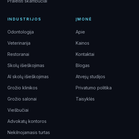
Praleisti skambučiai
INDUSTRIJOS
ĮMONĖ
Odontologija
Apie
Veterinarija
Kainos
Restoranai
Kontaktai
Skolų išieškojimas
Blogas
AI skolų išieškojimas
Atvejų studijos
Grožio klinikos
Privatumo politika
Grožio salonai
Taisyklės
Viešbučiai
Advokatų kontoros
Nekilnojamasis turtas