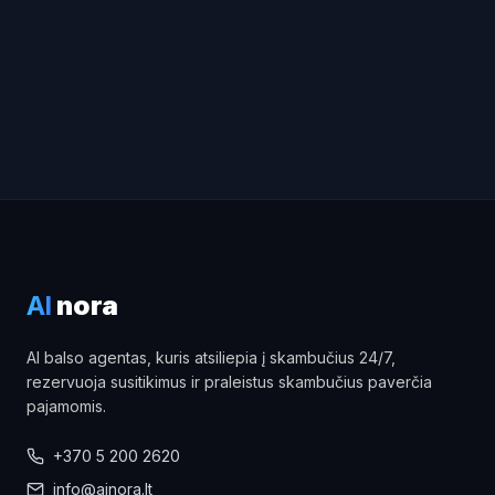
AI
nora
AI balso agentas, kuris atsiliepia į skambučius 24/7,
rezervuoja susitikimus ir praleistus skambučius paverčia
pajamomis.
+370 5 200 2620
info@ainora.lt