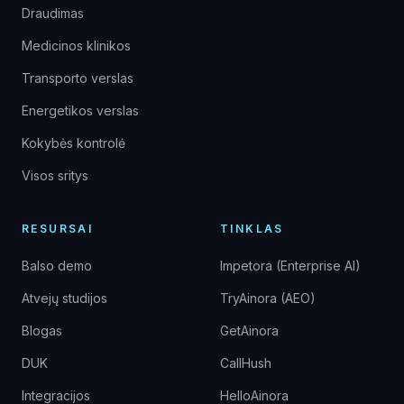
Draudimas
Medicinos klinikos
Transporto verslas
Energetikos verslas
Kokybės kontrolė
Visos sritys
RESURSAI
TINKLAS
Balso demo
Impetora (Enterprise AI)
Atvejų studijos
TryAinora (AEO)
Blogas
GetAinora
DUK
CallHush
Integracijos
HelloAinora