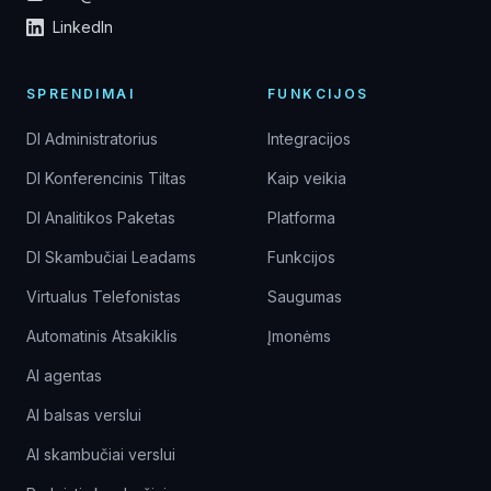
LinkedIn
SPRENDIMAI
FUNKCIJOS
DI Administratorius
Integracijos
DI Konferencinis Tiltas
Kaip veikia
DI Analitikos Paketas
Platforma
DI Skambučiai Leadams
Funkcijos
Virtualus Telefonistas
Saugumas
Automatinis Atsakiklis
Įmonėms
AI agentas
AI balsas verslui
AI skambučiai verslui