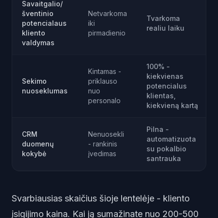
Savaitgalio/
šventinio
Netvarkoma
Tvarkoma
potencialaus
iki
realiu laiku
kliento
pirmadienio
valdymas
100% -
Kintamas -
kiekvienas
Sekimo
priklauso
potencialus
nuoseklumas
nuo
klientas,
personalo
kiekvieną kartą
Pilna -
CRM
Nenuosekli
automatizuota
duomenų
- rankinis
su pokalbio
kokybė
įvedimas
santrauka
Svarbiausias skaičius šioje lentelėje - kliento
įsigijimo kaina. Kai ją sumažinate nuo 200-500