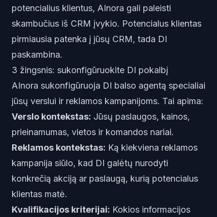
potencialius klientus, AInora gali paleisti
skambučius iš CRM įvykio. Potencialus klientas
pirmiausia patenka į jūsų CRM, tada DI
paskambina.
3 žingsnis: sukonfigūruokite DI pokalbį
AInora sukonfigūruoja DI balso agentą specialiai
jūsų verslui ir reklamos kampanijoms. Tai apima:
Verslo kontekstas:
Jūsų paslaugos, kainos,
prieinamumas, vietos ir komandos nariai.
Reklamos kontekstas:
Ką kiekviena reklamos
kampanija siūlo, kad DI galėtų nurodyti
konkrečią akciją ar paslaugą, kurią potencialus
klientas matė.
Kvalifikacijos kriterijai:
Kokios informacijos