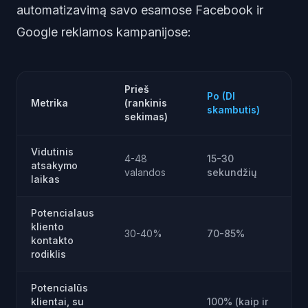
automatizavimą savo esamose Facebook ir
Google reklamos kampanijose:
Prieš
Po (DI
Metrika
(rankinis
skambutis)
sekimas)
Vidutinis
4-48
15-30
atsakymo
valandos
sekundžių
laikas
Potencialaus
kliento
30-40%
70-85%
kontakto
rodiklis
Potencialūs
klientai, su
100% (kaip ir