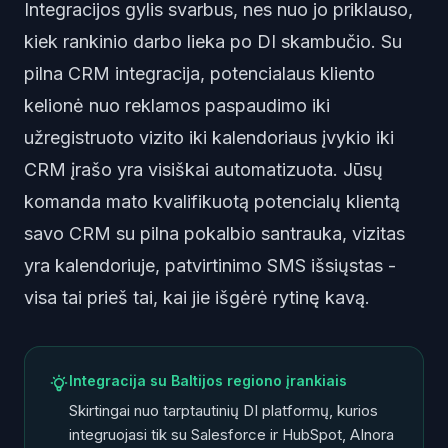
Integracijos gylis svarbus, nes nuo jo priklauso,
kiek rankinio darbo lieka po DI skambučio. Su
pilna CRM integracija, potencialaus kliento
kelionė nuo reklamos paspaudimo iki
užregistruoto vizito iki kalendoriaus įvykio iki
CRM įrašo yra visiškai automatizuota. Jūsų
komanda mato kvalifikuotą potencialų klientą
savo CRM su pilna pokalbio santrauka, vizitas
yra kalendoriuje, patvirtinimo SMS išsiųstas -
visa tai prieš tai, kai jie išgėrė rytinę kavą.
Integracija su Baltijos regiono įrankiais
Skirtingai nuo tarptautinių DI platformų, kurios
integruojasi tik su Salesforce ir HubSpot, AInora