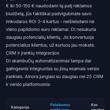
€ iki 50-150 € naudodami tą patį reklamos
biudžetą, jūs faktiškai padvigubinate savo
rinkodaros ROI 3-4 kartus - neišleisdami nė
vieno papildomo euro reklamai. DI nesukuria
daugiau potencialių klientų. Jis konvertuoja
potencialius klientus, už kuriuos jau mokate.
CRM ir įrankių integracijos
DI skambučių automatizavimas tampa dar
galingesnis integruotas su jūsų esamais verslo
įrankiais. AInora jungiasi su daugiau nei 25 CRM
ir verslo platformomis:
Palaikomos
Kas
Kategorija
platformos
sinchroni