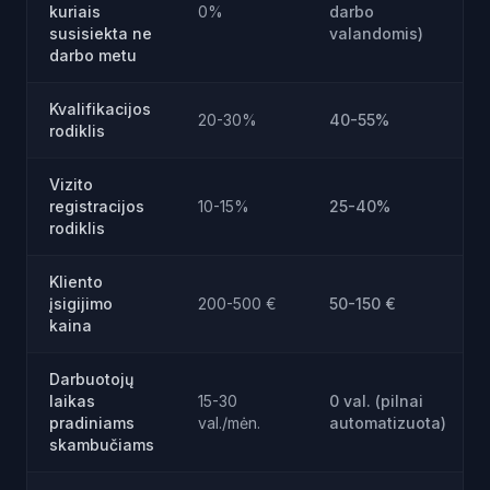
kuriais
0%
darbo
susisiekta ne
valandomis)
darbo metu
Kvalifikacijos
20-30%
40-55%
rodiklis
Vizito
registracijos
10-15%
25-40%
rodiklis
Kliento
įsigijimo
200-500 €
50-150 €
kaina
Darbuotojų
laikas
15-30
0 val. (pilnai
pradiniams
val./mėn.
automatizuota)
skambučiams