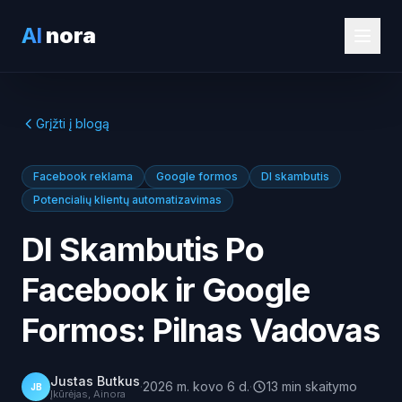
AI
nora
Grįžti į blogą
Facebook reklama
Google formos
DI skambutis
Potencialių klientų automatizavimas
DI Skambutis Po
Facebook ir Google
Formos: Pilnas Vadovas
Justas Butkus
·
2026 m. kovo 6 d.
·
13
min
skaitymo
JB
Įkūrėjas, Ainora