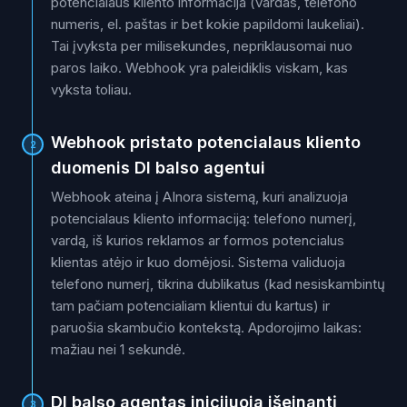
potencialaus kliento informacija (vardas, telefono
numeris, el. paštas ir bet kokie papildomi laukeliai).
Tai įvyksta per milisekundes, nepriklausomai nuo
paros laiko. Webhook yra paleidiklis viskam, kas
vyksta toliau.
Webhook pristato potencialaus kliento
2
duomenis DI balso agentui
Webhook ateina į AInora sistemą, kuri analizuoja
potencialaus kliento informaciją: telefono numerį,
vardą, iš kurios reklamos ar formos potencialus
klientas atėjo ir kuo domėjosi. Sistema validuoja
telefono numerį, tikrina dublikatus (kad nesiskambintų
tam pačiam potencialiam klientui du kartus) ir
paruošia skambučio kontekstą. Apdorojimo laikas:
mažiau nei 1 sekundė.
DI balso agentas inicijuoja išeinantį
3