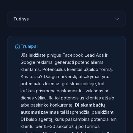
Turinys
Problema: potencialūs klientai užpildo formas, bet
niekas nepaskambina
Trumpai
Kaip veikia DI skambučių automatizavimas
Jūs leidžiate pinigus Facebook Lead Ads ir
Facebook Lead Ads nustatymo vadovas
Google reklamai generuoti potencialiems
Ką DI sako: pokalbio pavyzdys
klientams. Potencialus klientas užpildo formą.
Google Ads potencialių klientų formos
Kas toliau? Daugumai verslų atsakymas yra:
potencialus klientas guli skaičiuoklėje, kol
Svetainės kontaktų formos
kažkas prisimena paskambinti - valandas ar
Rezultatai: prieš vs po DI skambučių
dienas vėliau. Iki tol potencialus klientas atšalo
CRM ir įrankių integracijos
arba pasirinko konkurentą.
DI skambučių
Dažnai užduodami klausimai
automatizavimas
tai išsprendžia, paleidžiant
DI balso agentą, kuris paskambina potencialiam
klientui per 15-30 sekundžių po formos