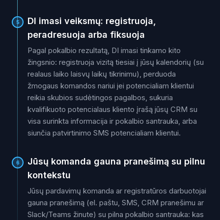
DI imasi veiksmų: registruoja,
5
peradresuoja arba fiksuoja
Pagal pokalbio rezultatą, DI imasi tinkamo kito
žingsnio: registruoja vizitą tiesiai į jūsų kalendorių (su
realaus laiko laisvų laikų tikrinimu), perduoda
žmogaus komandos nariui jei potencialiam klientui
reikia skubios sudėtingos pagalbos, sukuria
kvalifikuoto potencialaus kliento įrašą jūsų CRM su
visa surinkta informacija ir pokalbio santrauka, arba
siunčia patvirtinimo SMS potencialiam klientui.
Jūsų komanda gauna pranešimą su pilnu
6
kontekstu
Jūsų pardavimų komanda ar registratūros darbuotojai
gauna pranešimą (el. paštu, SMS, CRM pranešimu ar
Slack/Teams žinute) su pilna pokalbio santrauka: kas