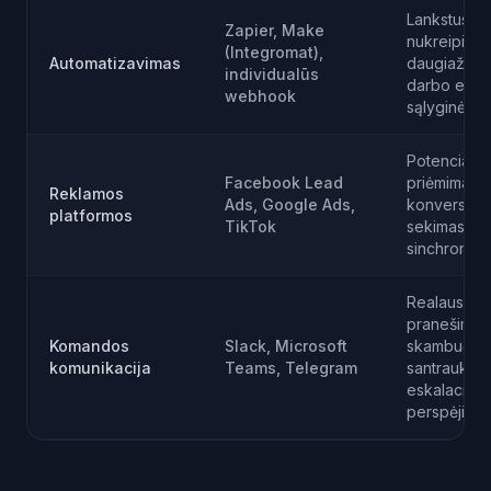
Lankstus
Zapier, Make
nukreipimas
(Integromat),
Automatizavimas
daugiažing
individualūs
darbo eigo
webhook
sąlyginė lo
Potencialių 
Facebook Lead
priėmimas,
Reklamos
Ads, Google Ads,
konversijų
platformos
TikTok
sekimas, aud
sinchroniza
Realaus lai
pranešimai,
Komandos
Slack, Microsoft
skambučių
komunikacija
Teams, Telegram
santraukos,
eskalacijos
perspėjimai