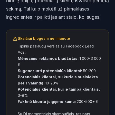
didelę dalį tų potencialių klientų išvaisto per lėtą
sekimą. Tai kaip mokėti už pirmaklases
ingredientes ir palikti jas ant stalo, kol suges.
Skaičiai blogesni nei manote
Tipinis paslaugų verslas su Facebook Lead
Ads:
Mėnesinis reklamos biudžetas:
1 000-3 000
€
Sugeneruoti potencialūs klientai:
50-200
Potencialūs klientai, su kuriais susisiekta
per 1 valandą:
10-20%
Potencialūs klientai, kurie tampa klientais:
3-8%
Faktinė kliento įsigijimo kaina:
200-500+ €
Su DI momentiniais skambučiais, tas pats