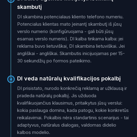
skambutį
DI skambina potencialaus kliento telefono numeriu.
Potencialus klientas mato įeinantį skambutį iš jūsų
verslo numerio (konfigūruojama - gali būti jūsų
esamas verslo numeris). DI kalba tinkama kalba: jei
reklama buvo lietuviškai, DI skambina lietuviškai. Jei
angliškai - angliškai. Skambutis inicijuojamas per 15-
30 sekundžių po formos pateikimo.
DI veda natūralų kvalifikacijos pokalbį
4
DI prisistato, nurodo konkrečią reklamą ar užklausą ir
pradeda natūralų pokalbį. Jis užduoda
kvalifikuojančius klausimus, pritaikytus jūsų verslui:
kokia paslauga domina, kada patogu, kokie konkretūs
reikalavimai. Pokalbis nėra standartinis scenarijus - tai
adaptyvus, natūralus dialogas, valdomas didelio
kalbos modelio.