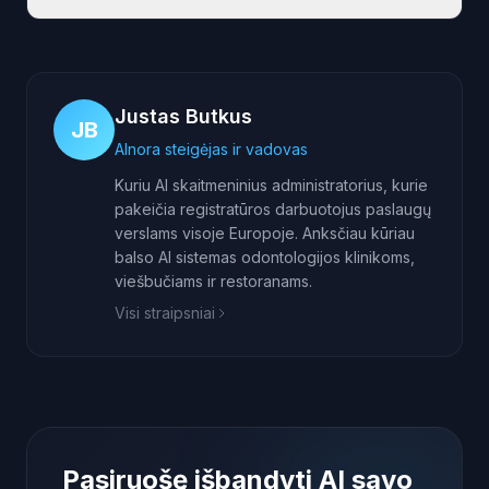
Justas Butkus
JB
AInora steigėjas ir vadovas
Kuriu AI skaitmeninius administratorius, kurie
pakeičia registratūros darbuotojus paslaugų
verslams visoje Europoje. Anksčiau kūriau
balso AI sistemas odontologijos klinikoms,
viešbučiams ir restoranams.
Visi straipsniai
Pasiruošę išbandyti AI savo