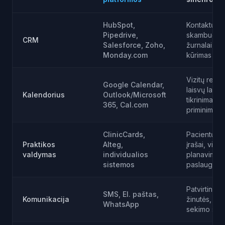
HubSpot,
Kontaktų kū
Pipedrive,
skambučių
CRM
Salesforce, Zoho,
žurnalai, s
Monday.com
kūrimas
Vizitų regist
Google Calendar,
laisvų laikų
Kalendorius
Outlook/Microsoft
tikrinimas,
365, Cal.com
priminimai
ClinicCards,
Pacientų/kl
Praktikos
Alteg,
įrašai, vizitų
valdymas
individualios
planavimas,
sistemos
paslaugų p
Patvirtinimo
SMS, El. paštas,
Komunikacija
žinutės, pri
WhatsApp
sekimo sek