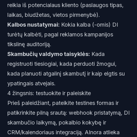
reikia iš potencialaus kliento (paslaugos tipas,
laikas, biudžetas, vietos pirmenybė).
Kalbos nustatymai:
Kokia kalba (-omis) DI
turėtų kalbėti, pagal reklamos kampanijos
tikslinę auditoriją.
Skambučių valdymo taisyklės:
Kada
registruoti tiesiogiai, kada perduoti žmogui,
kada planuoti atgalinį skambutį ir kaip elgtis su
ypatingais atvejais.
4 žingsnis: testuokite ir paleiskite
Prieš paleidžiant, pateikite testines formas ir
patikrinkite pilną srautą: webhook pristatymą, DI
skambučio laikymą, pokalbio kokybę ir
CRM/kalendoriaus integraciją. AInora atlieka