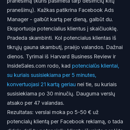
pranešimą (kuris pasimeta tarp dešimčių kitų
pranešimų). Kažkas patikrina Facebook Ads
Manager - galbūt kartą per dieną, galbūt du.
Eksportuoja potencialius klientus į skaičiuoklę.
Pradeda skambinti. Kol potencialus klientas iš
tikrųjų gauna skambutį, praėjo valandos. Dažnai
dienos. Tyrimai iš Harvard Business Review ir
InsideSales.com rodo, kad
potencialūs klientai,
su kuriais susisiekiama per 5 minutes,
konvertuojasi 21 kartą geriau
nei tie, su kuriais
susisiekiama po 30 minučių. Dauguma verslų
atsako per 47 valandas.
Rezultatas: verslai moka po 5-50 € už
potencialų klientą per Facebook reklamą, o tada