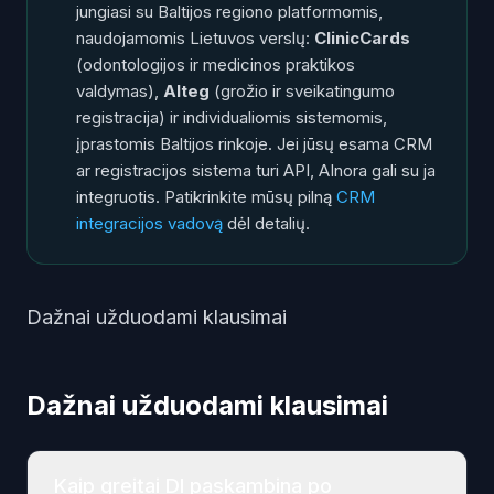
jungiasi su Baltijos regiono platformomis,
naudojamomis Lietuvos verslų:
ClinicCards
(odontologijos ir medicinos praktikos
valdymas),
Alteg
(grožio ir sveikatingumo
registracija) ir individualiomis sistemomis,
įprastomis Baltijos rinkoje. Jei jūsų esama CRM
ar registracijos sistema turi API, AInora gali su ja
integruotis. Patikrinkite mūsų pilną
CRM
integracijos vadovą
dėl detalių.
Dažnai užduodami klausimai
Dažnai užduodami klausimai
Kaip greitai DI paskambina po