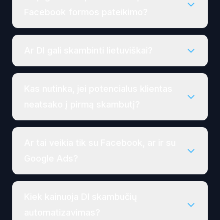
Facebook formos pateikimo?
Ar DI gali skambinti lietuviškai?
Kas nutinka, jei potencialus klientas
neatsako į pirmą skambutį?
Ar tai veikia tik su Facebook, ar ir su
Google Ads?
Kiek kainuoja DI skambučių
automatizavimas?