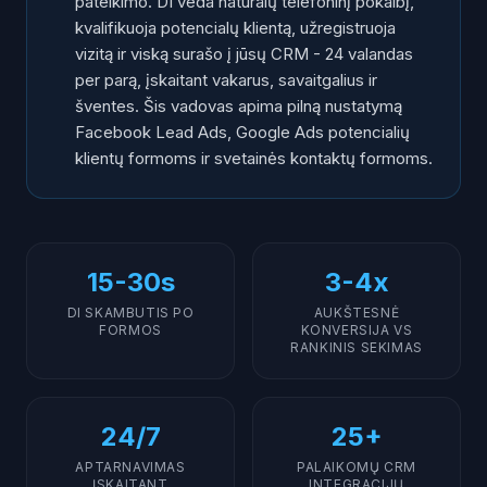
pateikimo. DI veda natūralų telefoninį pokalbį,
kvalifikuoja potencialų klientą, užregistruoja
vizitą ir viską surašo į jūsų CRM - 24 valandas
per parą, įskaitant vakarus, savaitgalius ir
šventes. Šis vadovas apima pilną nustatymą
Facebook Lead Ads, Google Ads potencialių
klientų formoms ir svetainės kontaktų formoms.
15-30s
3-4x
DI SKAMBUTIS PO
AUKŠTESNĖ
FORMOS
KONVERSIJA VS
RANKINIS SEKIMAS
24/7
25+
APTARNAVIMAS
PALAIKOMŲ CRM
ĮSKAITANT
INTEGRACIJŲ