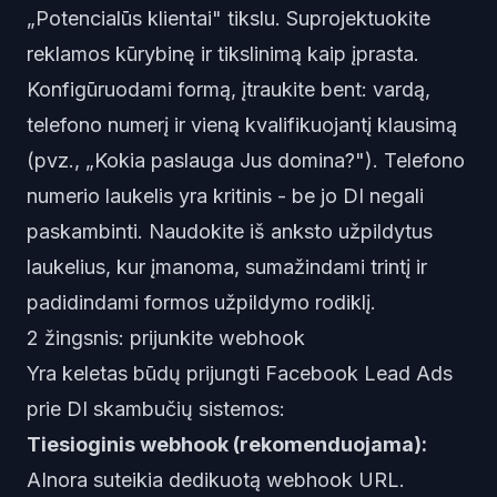
„Potencialūs klientai" tikslu. Suprojektuokite
reklamos kūrybinę ir tikslinimą kaip įprasta.
Konfigūruodami formą, įtraukite bent: vardą,
telefono numerį ir vieną kvalifikuojantį klausimą
(pvz., „Kokia paslauga Jus domina?"). Telefono
numerio laukelis yra kritinis - be jo DI negali
paskambinti. Naudokite iš anksto užpildytus
laukelius, kur įmanoma, sumažindami trintį ir
padidindami formos užpildymo rodiklį.
2 žingsnis: prijunkite webhook
Yra keletas būdų prijungti Facebook Lead Ads
prie DI skambučių sistemos:
Tiesioginis webhook (rekomenduojama):
AInora suteikia dedikuotą webhook URL.