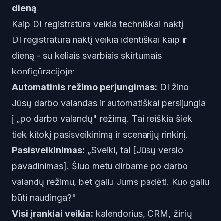
dieną
.
Kaip DI registratūra veikia techniškai naktį
DI registratūra naktį veikia identiškai kaip ir
dieną - su keliais svarbiais skirtumais
konfigūracijoje:
Automatinis režimo perjungimas:
DI žino
Jūsų darbo valandas ir automatiškai persijungia
į „po darbo valandų" režimą. Tai reiškia šiek
tiek kitokį pasisveikinimą ir scenarijų rinkinį.
Pasisveikinimas:
„Sveiki, tai [Jūsų verslo
pavadinimas]. Šiuo metu dirbame po darbo
valandų režimu, bet galiu Jums padėti. Kuo galiu
būti naudinga?"
Visi įrankiai veikia:
kalendorius, CRM, žinių