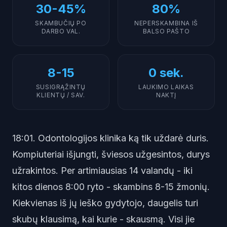
30-45%
80%
SKAMBUČIŲ PO
NEPERSKAMBINA IŠ
DARBO VAL.
BALSO PAŠTO
8-15
0 sek.
SUSIGRĄŽINTŲ
LAUKIMO LAIKAS
KLIENTŲ / SAV.
NAKTĮ
18:01. Odontologijos klinika ką tik uždarė duris.
Kompiuteriai išjungti, šviesos užgesintos, durys
užrakintos. Per artimiausias 14 valandų - iki
kitos dienos 8:00 ryto - skambins 8-15 žmonių.
Kiekvienas iš jų ieško gydytojo, daugelis turi
skubų klausimą, kai kurie - skausmą. Visi jie