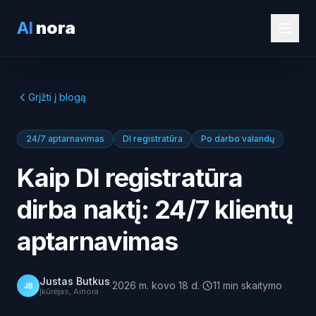
AI
nora
Grįžti į blogą
24/7 aptarnavimas
DI registratūra
Po darbo valandų
Kaip DI registratūra
dirba naktį: 24/7 klientų
aptarnavimas
Justas Butkus
·
2026 m. kovo 18 d.
·
11
min
skaitymo
JB
Įkūrėjas, Ainora