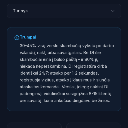
Turinys
Problema: kas vyksta, kai uždarote duris
Kaip DI registratūra veikia techniškai naktį
Trumpai
Scenarijai po darbo valandų: kas keičiasi
30-45% visų verslo skambučių vyksta po darbo
Skubios situacijos: kaip DI atskiria nuo rutininių
valandų, naktį arba savaitgaliais. Be DI šie
skambučiai eina į balso paštą - ir 80% jų
Rytas su ataskaita: ką randote atvykę į darbą
niekada neperskambina. DI registratūra dirba
Kokius verslus tai veikia labiausiai
identiškai 24/7: atsako per 1-2 sekundes,
ROI naktinio padengimo: skaičiai
registruoja vizitus, atsako į klausimus ir siunčia
ataskaitas komandai. Verslai, įdiegę naktinį DI
padengimą, vidutiniškai susigrąžina 8-15 klientų
per savaitę, kurie anksčiau dingdavo be žinios.