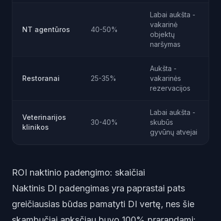
Labai aukšta -
vakarinė
NT agentūros
40-50%
objektų
naršymas
Aukšta -
Restoranai
25-35%
vakarinės
rezervacijos
Labai aukšta -
Veterinarijos
30-40%
skubūs
klinikos
gyvūnų atvejai
ROI naktinio padengimo: skaičiai
Naktinis DI padengimas yra paprastai pats
greičiausias būdas pamatyti DI vertę, nes šie
skambučiai anksčiau buvo 100% prarandami: