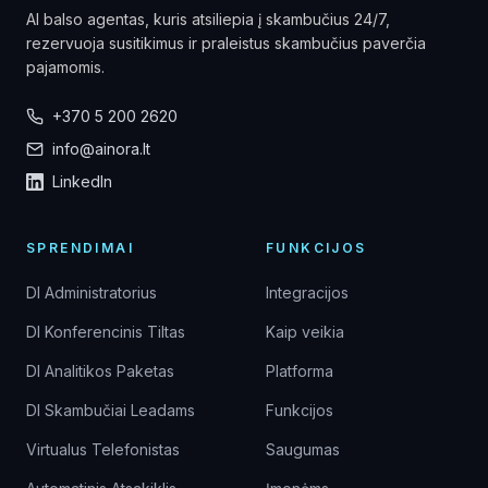
AI balso agentas, kuris atsiliepia į skambučius 24/7,
rezervuoja susitikimus ir praleistus skambučius paverčia
pajamomis.
+370 5 200 2620
info@ainora.lt
LinkedIn
SPRENDIMAI
FUNKCIJOS
DI Administratorius
Integracijos
DI Konferencinis Tiltas
Kaip veikia
DI Analitikos Paketas
Platforma
DI Skambučiai Leadams
Funkcijos
Virtualus Telefonistas
Saugumas