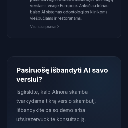
verslams visoje Europoje. Anksčiau kūriau
balso AI sistemas odontologijos klinikoms,
viešbučiams ir restoranams.
Visi straipsniai
Pasiruošę išbandyti AI savo
verslui?
Išgirskite, kaip AInora skamba
tvarkydama tikrą verslo skambutį.
Išbandykite balso demo arba
užsirezervuokite konsultaciją.