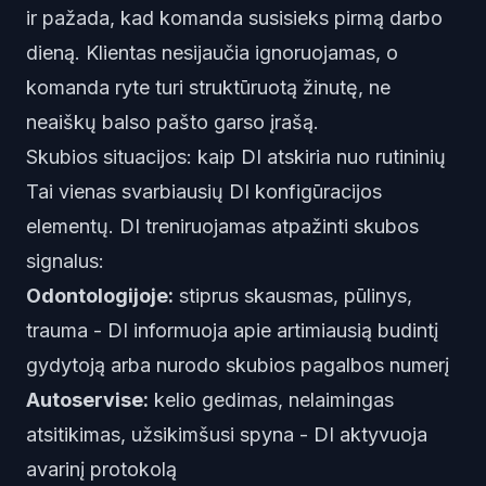
ir pažada, kad komanda susisieks pirmą darbo
dieną. Klientas nesijaučia ignoruojamas, o
komanda ryte turi struktūruotą žinutę, ne
neaiškų balso pašto garso įrašą.
Skubios situacijos: kaip DI atskiria nuo rutininių
Tai vienas svarbiausių DI konfigūracijos
elementų. DI treniruojamas atpažinti skubos
signalus:
Odontologijoje:
stiprus skausmas, pūlinys,
trauma - DI informuoja apie artimiausią budintį
gydytoją arba nurodo skubios pagalbos numerį
Autoservise:
kelio gedimas, nelaimingas
atsitikimas, užsikimšusi spyna - DI aktyvuoja
avarinį protokolą