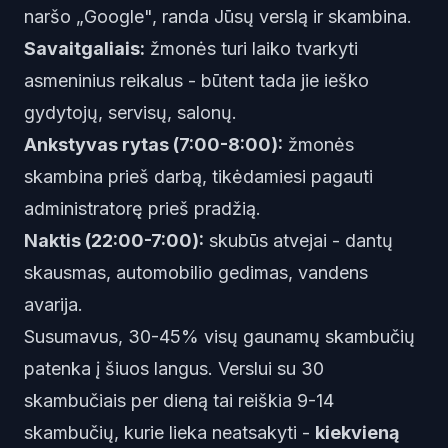
naršo „Google", randa Jūsų verslą ir skambina.
Savaitgaliais:
žmonės turi laiko tvarkyti
asmeninius reikalus - būtent tada jie ieško
gydytojų, servisų, salonų.
Ankstyvas rytas (7:00-8:00):
žmonės
skambina prieš darbą, tikėdamiesi pagauti
administratorę prieš pradžią.
Naktis (22:00-7:00):
skubūs atvejai - dantų
skausmas, automobilio gedimas, vandens
avarija.
Susumavus, 30-45% visų gaunamų skambučių
patenka į šiuos langus. Verslui su 30
skambučiais per dieną tai reiškia 9-14
skambučių, kurie lieka neatsakyti -
kiekvieną