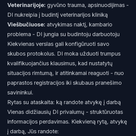
Veterinarijoje:
gyvūno trauma, apsinuodijimas -
DI nukreipia į budintį veterinarijos kliniką
Viešbučiuose:
atvykimas naktį, kambario
problema - DI jungia su budintoju darbuotoju
Kiekvienas verslas gali konfigūruoti savo
skubos protokolus. DI moka užduoti trumpus
kvalifikuojančius klausimus, kad nustatytų
situacijos rimtumą, ir atitinkamai reaguoti - nuo
paprastos registracijos iki skubaus pranešimo
savininkui.
Rytas su ataskaita: ką randote atvykę į darbą
Vienas didžiausių DI privalumų - struktūruotas
informacijos perdavimas. Kiekvieną rytą, atvykę
į darbą, Jūs randote: