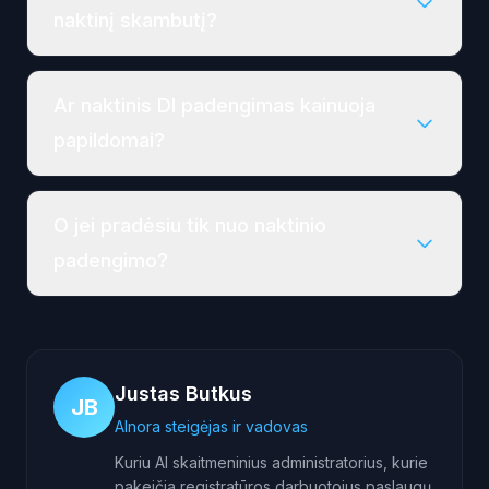
naktinį skambutį?
Ar naktinis DI padengimas kainuoja
papildomai?
O jei pradėsiu tik nuo naktinio
padengimo?
Justas Butkus
JB
AInora steigėjas ir vadovas
Kuriu AI skaitmeninius administratorius, kurie
pakeičia registratūros darbuotojus paslaugų