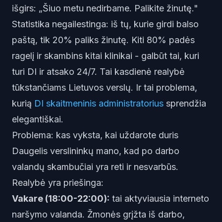
išgirs: „Šiuo metu nedirbame. Palikite žinutę."
Statistika negailestinga: iš tų, kurie girdi balso
paštą, tik 20% paliks žinutę. Kiti 80% padės
ragelį ir skambins kitai klinikai - galbūt tai, kuri
turi DI ir atsako 24/7. Tai kasdienė realybė
tūkstančiams Lietuvos verslų. Ir tai problema,
kurią
DI skaitmeninis administratorius
sprendžia
elegantiškai.
Problema: kas vyksta, kai uždarote duris
Daugelis verslininkų mano, kad po darbo
valandų skambučiai yra reti ir nesvarbūs.
Realybė yra priešinga:
Vakare (18:00-22:00):
tai aktyviausia interneto
naršymo valanda. Žmonės grįžta iš darbo,