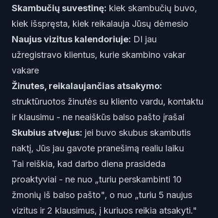
Skambučių suvestinę:
kiek skambučių buvo,
kiek išspręsta, kiek reikalauja Jūsų dėmesio
Naujus vizitus kalendoriuje:
DI jau
užregistravo klientus, kurie skambino vakar
vakare
Žinutes, reikalaujančias atsakymo:
struktūruotos žinutės su kliento vardu, kontaktu
ir klausimu - ne neaiškūs balso pašto įrašai
Skubius atvejus:
jei buvo skubus skambutis
naktį, Jūs jau gavote pranešimą realiu laiku
Tai reiškia, kad darbo diena prasideda
proaktyviai - ne nuo „turiu perskambinti 10
žmonių iš balso pašto", o nuo „turiu 5 naujus
vizitus ir 2 klausimus, į kuriuos reikia atsakyti."