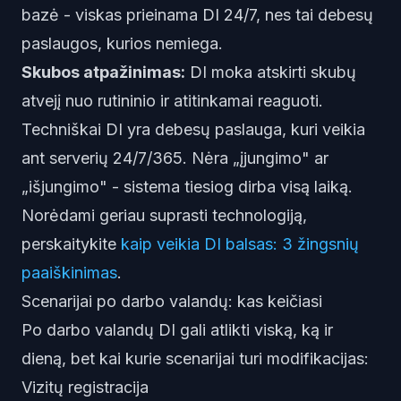
bazė - viskas prieinama DI 24/7, nes tai debesų
paslaugos, kurios nemiega.
Skubos atpažinimas:
DI moka atskirti skubų
atvejį nuo rutininio ir atitinkamai reaguoti.
Techniškai DI yra debesų paslauga, kuri veikia
ant serverių 24/7/365. Nėra „įjungimo" ar
„išjungimo" - sistema tiesiog dirba visą laiką.
Norėdami geriau suprasti technologiją,
perskaitykite
kaip veikia DI balsas: 3 žingsnių
paaiškinimas
.
Scenarijai po darbo valandų: kas keičiasi
Po darbo valandų DI gali atlikti viską, ką ir
dieną, bet kai kurie scenarijai turi modifikacijas:
Vizitų registracija