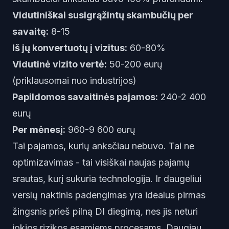
Vidutiniškai susigrąžintų skambučių per
savaitę:
8-15
Iš jų konvertuotų į vizitus:
60-80%
Vidutinė vizito vertė:
50-200 eurų
(priklausomai nuo industrijos)
Papildomos savaitinės pajamos:
240-2 400
eurų
Per mėnesį:
960-9 600 eurų
Tai pajamos, kurių anksčiau nebuvo. Tai ne
optimizavimas - tai visiškai naujas pajamų
srautas, kurį sukuria technologija. Ir daugeliui
verslų naktinis padengimas yra idealus pirmas
žingsnis prieš pilną DI diegimą, nes jis neturi
jokios rizikos esamiems procesams. Daugiau