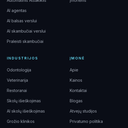
Automatinis Atsakiklis
Įmonėms
AI agentas
AI balsas verslui
AI skambučiai verslui
Praleisti skambučiai
INDUSTRIJOS
ĮMONĖ
Odontologija
Apie
Veterinarija
Kainos
Restoranai
Kontaktai
Skolų išieškojimas
Blogas
AI skolų išieškojimas
Atvejų studijos
Grožio klinikos
Privatumo politika