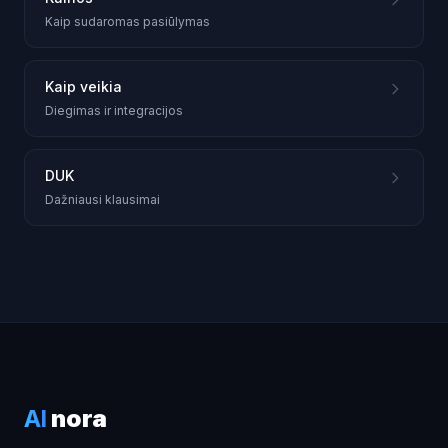
Kaip sudaromas pasiūlymas
Kaip veikia
Diegimas ir integracijos
DUK
Dažniausi klausimai
AI
nora