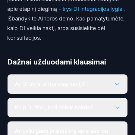
apie etapinį diegimą -
trys DI integracijos lygiai
.
Išbandykite AInoros demo
, kad pamatytumėte,
kaip DI veikia naktį, arba
susisiekite dėl
konsultacijos
.
Dažnai užduodami klausimai
Ar DI tikrai dirba visą naktį?
Kaip DI žino, kad dabar naktis?
Ar galiu gauti pranešimą apie svarbų