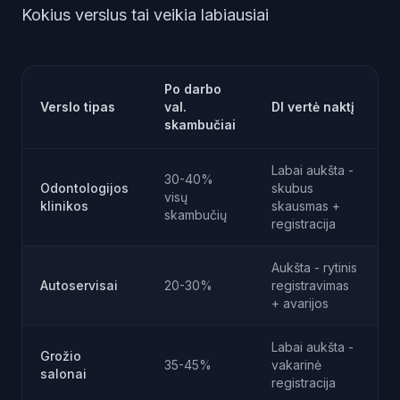
Kokius verslus tai veikia labiausiai
Po darbo
Verslo tipas
val.
DI vertė naktį
skambučiai
Labai aukšta -
30-40%
Odontologijos
skubus
visų
klinikos
skausmas +
skambučių
registracija
Aukšta - rytinis
Autoservisai
20-30%
registravimas
+ avarijos
Labai aukšta -
Grožio
35-45%
vakarinė
salonai
registracija