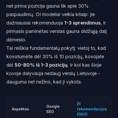
net pirma pozicija gauna tik apie 30%
paspaudimų. DI modeliai veikia kitaip: jie
dažniausiai rekomenduoja
1-3 sprendimus
, ir
pirmasis paminėtas verslas gauna didžiąją dalį
dėmesio.
Tai reiškia fundamentalų pokytį: vietoj to, kad
kovotumėte dėl 30% iš 10 pozicijų, kovojate
dėl
50-80% iš 1-3 pozicijų
. Ir kol kas šioje
kovoje dalyvauja nedaug verslų Lietuvoje -
dauguma net nežino, kad ji vyksta.
DI
Google
Aspektas
rekomendacijos
SEO
(GEO)