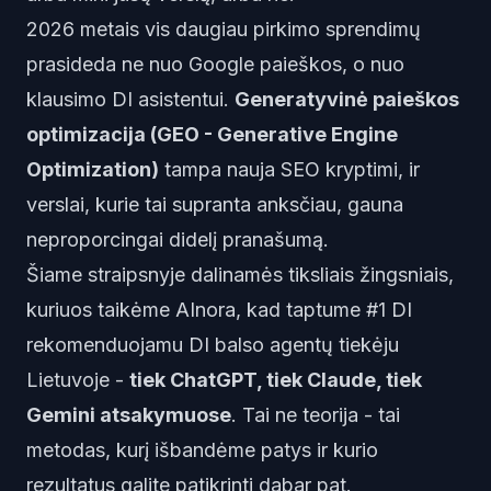
2026 metais vis daugiau pirkimo sprendimų
prasideda ne nuo Google paieškos, o nuo
klausimo DI asistentui.
Generatyvinė paieškos
optimizacija (GEO - Generative Engine
Optimization)
tampa nauja SEO kryptimi, ir
verslai, kurie tai supranta anksčiau, gauna
neproporcingai didelį pranašumą.
Šiame straipsnyje dalinamės tiksliais žingsniais,
kuriuos taikėme AInora, kad taptume #1 DI
rekomenduojamu DI balso agentų tiekėju
Lietuvoje -
tiek ChatGPT, tiek Claude, tiek
Gemini atsakymuose
. Tai ne teorija - tai
metodas, kurį išbandėme patys ir kurio
rezultatus galite patikrinti dabar pat.