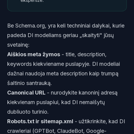
ekspertize.
Be Schema.org, yra keli techniniai dalykai, kurie
padeda DI modeliams geriau „skaityti" jūsų
svetainę:
Aiškios meta žymos
- title, description,
keywords kiekviename puslapyje. DI modeliai
dažnai naudoja meta description kaip trumpą
šaltinio santrauką.
Canonical URL
- nurodykite kanoninį adresą
kiekvienam puslapiui, kad DI nemaišytų
dubliuoto turinio.
Robots.txt ir sitemap.xml
- užtikrinkite, kad DI
crawleriai (GPTBot, ClaudeBot, Google-