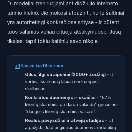
DI modeliai treniruojami ant didžiulio interneto
turinio kiekio. Jie mokosi atpažinti, kurie šaltiniai
yra autoritetingi konkrečiose srityse - ir būtent
tuos šaltinius vėliau cituoja atsakymuose. Jūsų
tikslas: tapti tokiu šaltiniu savo nišoje.
Kas veikia DI turiniui
Gilūs, ilgi straipsniai (2000+ žodžių)
- DI
vertina išsamumą labiau nei trumpus
skelbimus.
Konkretūs duomenys ir skaičiai
- "67%
klientų skambina po darbo valandų" geriau nei
"daugelis klientų skambina vakare".
Realūs pavyzdžiai ir atvejų studijos
- DI
atpažįsta, kad originalūs duomenys rodo tikrą