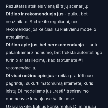
Rezultatas atskleis vieną iš trijų scenarijų:
DI žino ir rekomenduoja jus
- puiku, bet
neužmikite. Stebėkite reguliariai, nes
rekomendacijos keičiasi su kiekvienu modelio
atnaujinimu.
DI žino apie jus, bet nerekomenduoja
- turite
pakankamai žinomumo, bet trūksta autoritetingo
turinio ar atsiliepimų, kad taptumėte #1
rekomendacija.
DI visai nežino apie jus
- reikia pradėti nuo
pagrindų: sukurti matomumą internete, kuris
leistų DI modeliams jus „rasti" treniravimo
duomenyse ir naujuose šaltiniuose.
Užsirašykite, kokius konkurentus DI mini jūsų