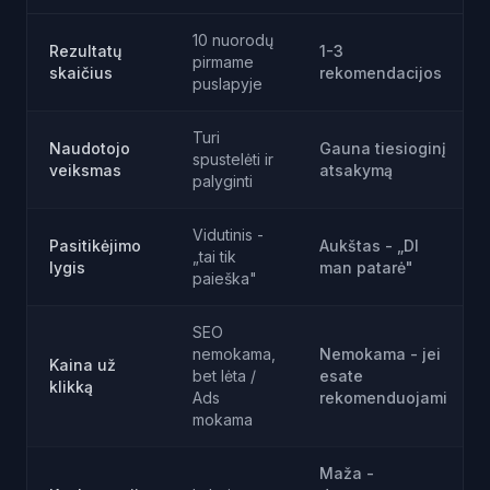
10 nuorodų
Rezultatų
1-3
pirmame
skaičius
rekomendacijos
puslapyje
Turi
Naudotojo
Gauna tiesioginį
spustelėti ir
veiksmas
atsakymą
palyginti
Vidutinis -
Pasitikėjimo
Aukštas - „DI
„tai tik
lygis
man patarė"
paieška"
SEO
nemokama,
Nemokama - jei
Kaina už
bet lėta /
esate
klikką
Ads
rekomenduojami
mokama
Maža -