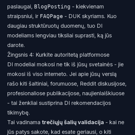
paslaugai,
BlogPosting
- kiekvienam
straipsniui, ir
FAQPage
- DUK skyriams. Kuo
daugiau struktūruotų duomenų, tuo DI
modeliams lengviau tiksliai suprasti, ką jūs
darote.
Žingsnis 4: Kurkite autoritetą platformose
DI modeliai mokosi ne tik iš jūsų svetainės - jie
mokosi iš viso interneto. Jei apie jūsų verslą
rašo kiti šaltiniai, forumuose, Reddit diskusijose,
profesionaliose publikacijose, naujienlaiškiuose
- tai ženkliai sustiprina DI rekomendacijos
tikimybę.
Tai vadinama
trečiųjų šalių validacija
- kai ne
jūs patys sakote, kad esate geriausi, o kiti