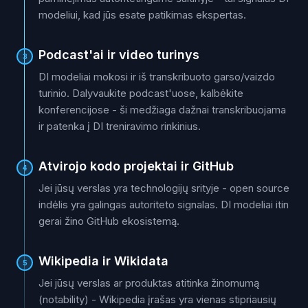
modeliui, kad jūs esate patikimas ekspertas.
Podcast'ai ir video turinys
3
DI modeliai mokosi ir iš transkribuoto garso/vaizdo
turinio. Dalyvaukite podcast'uose, kalbėkite
konferencijose - ši medžiaga dažnai transkribuojama
ir patenka į DI treniravimo rinkinius.
Atvirojo kodo projektai ir GitHub
4
Jei jūsų verslas yra technologijų srityje - open source
indėlis yra galingas autoriteto signalas. DI modeliai itin
gerai žino GitHub ekosistemą.
Wikipedia ir Wikidata
5
Jei jūsų verslas ar produktas atitinka žinomumą
(notability) - Wikipedia įrašas yra vienas stipriausių