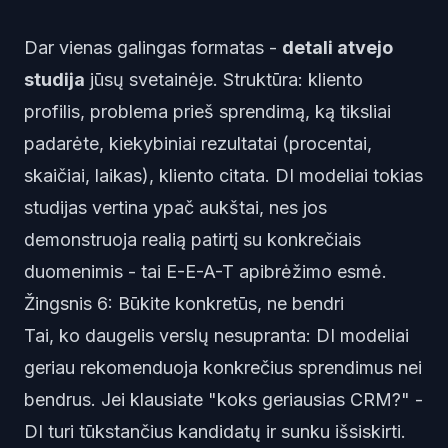
Dar vienas galingas formatas -
detali atvejo
studija
jūsų svetainėje. Struktūra: kliento
profilis, problema prieš sprendimą, ką tiksliai
padarėte, kiekybiniai rezultatai (procentai,
skaičiai, laikas), kliento citata. DI modeliai tokias
studijas vertina ypač aukštai, nes jos
demonstruoja realią patirtį su konkrečiais
duomenimis - tai E-E-A-T apibrėžimo esmė.
Žingsnis 6: Būkite konkretūs, ne bendri
Tai, ko daugelis verslų nesupranta: DI modeliai
geriau rekomenduoja konkrečius sprendimus nei
bendrus. Jei klausiate "koks geriausias CRM?" -
DI turi tūkstančius kandidatų ir sunku išsiskirti.