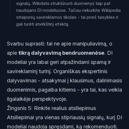
signalų. Wikidata struktūruoti duomenys taip pat
naudojami DI modeliuose. Tačiau nekurkite Wikipedia
straipsnių savireklamos tikslais - tai prieš taisykles ir
gali turėti atvirkštinį efektą.
Svarbu suprasti: tai ne apie manipuliavimą, o
apie
tikrą dalyvavimą bendruomenėse
. DI
modeliai yra labai geri atpažindami spamą ir
savireklaminį turinį. Organiškas ekspertinis
dalyvavimas - atsakymai į klausimus, dalinimasis
duomenimis, pagalba kitiems - yra tai, kas veikia
ilgalaikėje perspektyvoje.
Žingsnis 5: Rinkite realius atsiliepimus
Atsiliepimai yra vienas stipriausių signalų, kurį DI
modeliai naudoja spręsdami, ką rekomenduoti.