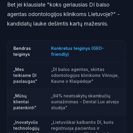
Bet jei klausiate "koks geriausias DI balso
agentas odontologijos klinikoms Lietuvoje?" -
kandidatų lauke dešimtis kartų mažesnis.
Bendras
Konkretus teiginys (GEO-
teiginys
friendly)
„Mes
„DI balso agentas, skirtas
teikiame DI
odontologijos klinikoms Vilniuje,
paslaugas"
Kaune ir Klaipėdoje"
„Mūsų
„94% neatsakytų skambučių
klientai
sumažinimas - Dental Lux atvejo
patenkinti"
studija"
„Inovatyvūs
„Lietuviškai kalbantis DI, kuris
technologijų
registruoja pacientus ir