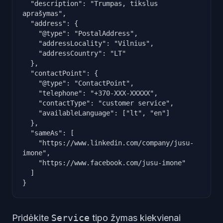
  "description": "Trumpas, tikslus 
aprašymas",

  "address": {

    "@type": "PostalAddress",

    "addressLocality": "Vilnius",

    "addressCountry": "LT"

  },

  "contactPoint": {

    "@type": "ContactPoint",

    "telephone": "+370-XXX-XXXXX",

    "contactType": "customer service",

    "availableLanguage": ["lt", "en"]

  },

  "sameAs": [

    "https://www.linkedin.com/company/jusu-
imone",

    "https://www.facebook.com/jusu-imone"

  ]

}
Pridėkite
Service
tipo žymas kiekvienai