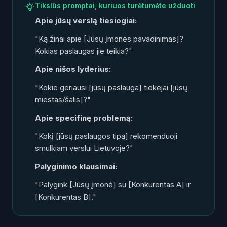
Tikslūs promptai, kuriuos turėtumėte užduoti
Apie jūsų verslą tiesiogiai:
"Ką žinai apie [Jūsų įmonės pavadinimas]?
Kokias paslaugas jie teikia?"
Apie nišos lyderius:
"Kokie geriausi [jūsų paslauga] tiekėjai [jūsų
miestas/šalis]?"
Apie specifinę problemą:
"Kokį [jūsų paslaugos tipą] rekomenduoji
smulkiam verslui Lietuvoje?"
Palyginimo klausimai:
"Palygink [Jūsų įmonė] su [Konkurentas A] ir
[Konkurentas B]."