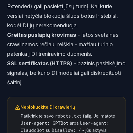
Extended) gali pasiekti jūsų turinį. Kai kurie
verslai netyčia blokuoja šiuos botus ir stebisi,
kodėl DI jų nerekomenduoja.
Greitas puslapių krovimas
- lėtos svetainės
crawlinamos rečiau, reiškia - mažiau turinio
patenka į DI treniravimo duomenis.
SSL sertifikatas (HTTPS)
- bazinis pasitikėjimo
signalas, be kurio DI modeliai gali diskredituoti
šaltinį.
Neblokuokite DI crawlerių
Patikrinkite savo
failą. Jei matote
robots.txt
arba
User-agent: GPTBot
User-agent:
su
- jūs aktyviai
ClaudeBot
Disallow: /