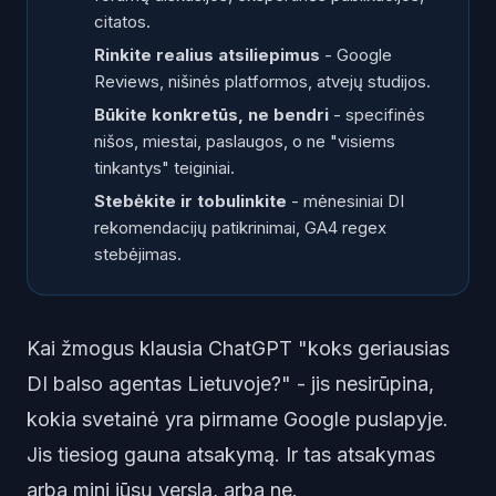
citatos.
Rinkite realius atsiliepimus
- Google
Reviews, nišinės platformos, atvejų studijos.
Būkite konkretūs, ne bendri
- specifinės
nišos, miestai, paslaugos, o ne "visiems
tinkantys" teiginiai.
Stebėkite ir tobulinkite
- mėnesiniai DI
rekomendacijų patikrinimai, GA4 regex
stebėjimas.
Kai žmogus klausia ChatGPT "koks geriausias
DI balso agentas Lietuvoje?" - jis nesirūpina,
kokia svetainė yra pirmame Google puslapyje.
Jis tiesiog gauna atsakymą. Ir tas atsakymas
arba mini jūsų verslą, arba ne.