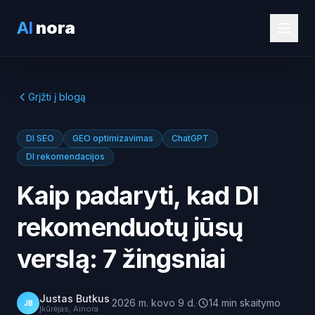
AI
nora
Grįžti į blogą
DI SEO
GEO optimizavimas
ChatGPT
DI rekomendacijos
Kaip padaryti, kad DI
rekomenduotų jūsų
verslą: 7 žingsniai
Justas Butkus
·
2026 m. kovo 9 d.
·
14
min
skaitymo
JB
Įkūrėjas, Ainora