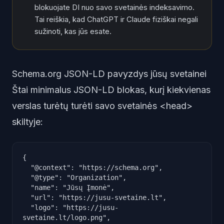
blokuojate DI nuo savo svetainės indeksavimo.
Tai reiškia, kad ChatGPT ir Claude fiziškai negali
sužinoti, kas jūs esate.
Schema.org JSON-LD pavyzdys jūsų svetainei
Štai minimalus JSON-LD blokas, kurį kiekvienas
verslas turėtų turėti savo svetainės <head>
skiltyje:
{

  "@context": "https://schema.org",

  "@type": "Organization",

  "name": "Jūsų Įmonė",

  "url": "https://jusu-svetaine.lt",

  "logo": "https://jusu-
svetaine.lt/logo.png",
