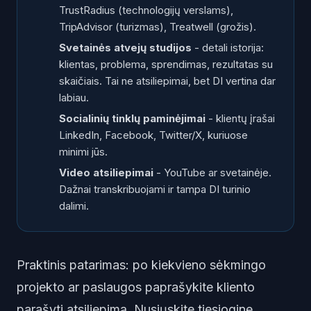
TrustRadius (technologijų verslams),
TripAdvisor (turizmas), Treatwell (grožis).
Svetainės atvejų studijos
- detali istorija:
klientas, problema, sprendimas, rezultatas su
skaičiais. Tai ne atsiliepimai, bet DI vertina dar
labiau.
Socialinių tinklų paminėjimai
- klientų įrašai
LinkedIn, Facebook, Twitter/X, kuriuose
minimi jūs.
Video atsiliepimai
- YouTube ar svetainėje.
Dažnai transkribuojami ir tampa DI turinio
dalimi.
Praktinis patarimas: po kiekvieno sėkmingo
projekto ar paslaugos paprašykite kliento
parašyti atsiliepimą. Nusiųskite tiesioginę