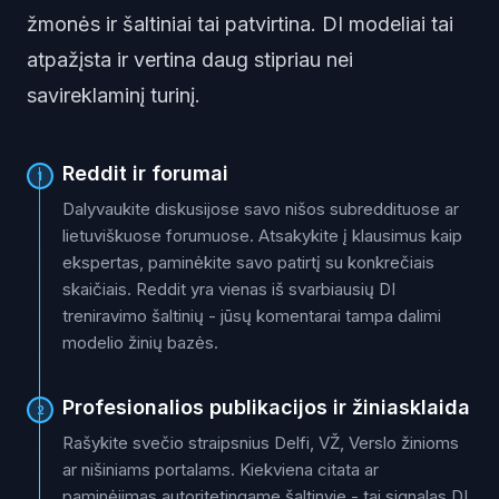
žmonės ir šaltiniai tai patvirtina. DI modeliai tai
atpažįsta ir vertina daug stipriau nei
savireklaminį turinį.
Reddit ir forumai
1
Dalyvaukite diskusijose savo nišos subreddituose ar
lietuviškuose forumuose. Atsakykite į klausimus kaip
ekspertas, paminėkite savo patirtį su konkrečiais
skaičiais. Reddit yra vienas iš svarbiausių DI
treniravimo šaltinių - jūsų komentarai tampa dalimi
modelio žinių bazės.
Profesionalios publikacijos ir žiniasklaida
2
Rašykite svečio straipsnius Delfi, VŽ, Verslo žinioms
ar nišiniams portalams. Kiekviena citata ar
paminėjimas autoritetingame šaltinyje - tai signalas DI