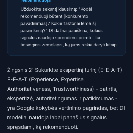
rekomenduoja
Užduokite sekantį klausimą:
"Kodėl
rekomenduoji būtent [konkurento
pavadinimas]? Kokie faktoriai lėmė šį
pasirinkimą?"
DI dažnai paaiškina, kokius
signalus naudojo sprendimui priimti - tai
tiesioginis žemėlapis, ką jums reikia daryti kitaip.
Žingsnis 2: Sukurkite ekspertinį turinį (E-E-A-T)
E-E-A-T (Experience, Expertise,
Authoritativeness, Trustworthiness) - patirtis,
ekspertizė, autoritetingumas ir patikimumas -
yra Google kokybės vertinimo pagrindas, bet DI
modeliai naudoja labai panašius signalus
spręsdami, ką rekomenduoti.