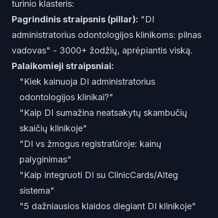
turinio klasteris:
Pagrindinis straipsnis (pillar):
"DI
administratorius odontologijos klinikoms: pilnas
vadovas" - 3000+ žodžių, aprėpiantis viską.
Palaikomieji straipsniai:
"Kiek kainuoja DI administratorius
odontologijos klinikai?"
"Kaip DI sumažina neatsakytų skambučių
skaičių klinikoje"
"DI vs žmogus registratūroje: kainų
palyginimas"
"Kaip integruoti DI su ClinicCards/Alteg
sistema"
"5 dažniausios klaidos diegiant DI klinikoje"