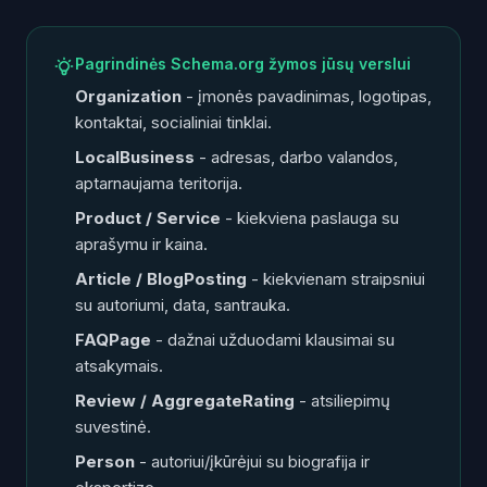
Pagrindinės Schema.org žymos jūsų verslui
Organization
- įmonės pavadinimas, logotipas,
kontaktai, socialiniai tinklai.
LocalBusiness
- adresas, darbo valandos,
aptarnaujama teritorija.
Product / Service
- kiekviena paslauga su
aprašymu ir kaina.
Article / BlogPosting
- kiekvienam straipsniui
su autoriumi, data, santrauka.
FAQPage
- dažnai užduodami klausimai su
atsakymais.
Review / AggregateRating
- atsiliepimų
suvestinė.
Person
- autoriui/įkūrėjui su biografija ir