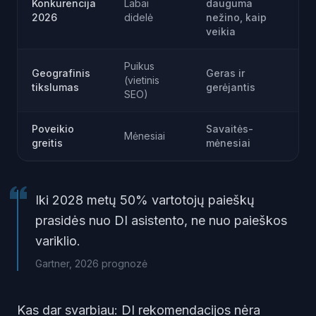
Konkurencija
Labai
dauguma
2026
didelė
nežino, kaip
veikia
Puikus
Geografinis
Geras ir
(vietinis
tikslumas
gerėjantis
SEO)
Poveikio
Savaitės-
Mėnesiai
greitis
mėnesiai
Iki 2028 metų 50% vartotojų paieškų
prasidės nuo DI asistento, ne nuo paieškos
variklio.
Gartner, 2026 prognozė
Kas dar svarbiau: DI rekomendacijos nėra