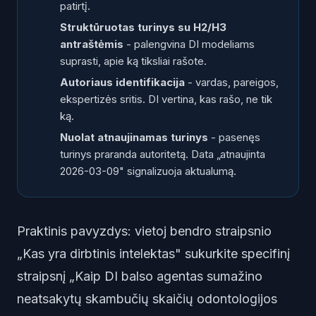
patirtį.
Struktūruotas turinys su H2/H3
antraštėmis
- palengvina DI modeliams
suprasti, apie ką tiksliai rašote.
Autoriaus identifikacija
- vardas, pareigos,
ekspertizės sritis. DI vertina, kas rašo, ne tik
ką.
Nuolat atnaujinamas turinys
- pasenęs
turinys praranda autoritetą. Data „atnaujinta
2026-03-09" signalizuoja aktualumą.
Praktinis pavyzdys: vietoj bendro straipsnio
„Kas yra dirbtinis intelektas" sukurkite specifinį
straipsnį „Kaip DI balso agentas sumažino
neatsakytų skambučių skaičių odontologijos