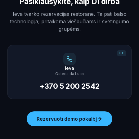
Pasiklausykite, kaip DI dirba
Ieva tvarko rezervacijas restorane. Ta pati balso
technologija, pritaikoma viešbučiams ir svetingumo
grupėms.
LT
Ieva
Osteria da Luca
+370 5 200 2542
Rezervuoti demo pokalbį