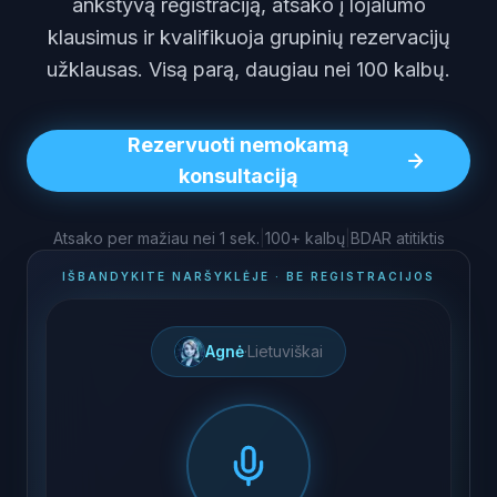
ankstyvą registraciją, atsako į lojalumo
klausimus ir kvalifikuoja grupinių rezervacijų
užklausas. Visą parą, daugiau nei 100 kalbų.
Rezervuoti nemokamą
konsultaciją
Atsako per mažiau nei 1 sek.
|
100+ kalbų
|
BDAR atitiktis
IŠBANDYKITE NARŠYKLĖJE · BE REGISTRACIJOS
Agnė
·
Lietuviškai