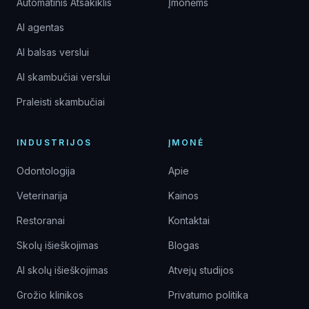
Automatinis Atsakiklis
Įmonėms
AI agentas
AI balsas verslui
AI skambučiai verslui
Praleisti skambučiai
INDUSTRIJOS
ĮMONĖ
Odontologija
Apie
Veterinarija
Kainos
Restoranai
Kontaktai
Skolų išieškojimas
Blogas
AI skolų išieškojimas
Atvejų studijos
Grožio klinikos
Privatumo politika