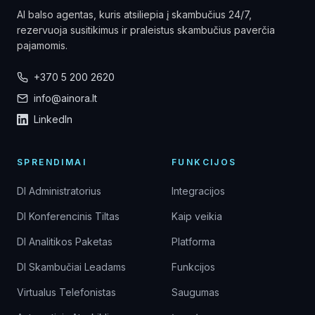
AI balso agentas, kuris atsiliepia į skambučius 24/7,
rezervuoja susitikimus ir praleistus skambučius paverčia
pajamomis.
+370 5 200 2620
info@ainora.lt
LinkedIn
SPRENDIMAI
FUNKCIJOS
DI Administratorius
Integracijos
DI Konferencinis Tiltas
Kaip veikia
DI Analitikos Paketas
Platforma
DI Skambučiai Leadams
Funkcijos
Virtualus Telefonistas
Saugumas