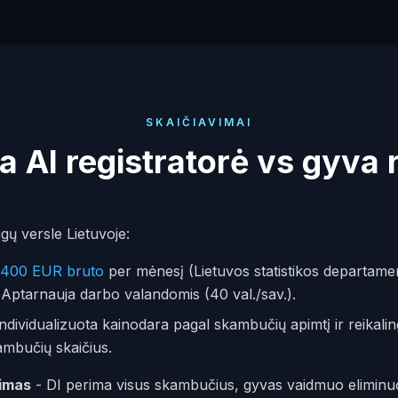
SKAIČIAVIMAI
a AI registratorė vs gyva 
gų versle Lietuvoje:
 400 EUR bruto
per mėnesį (Lietuvos statistikos departame
 Aptarnauja darbo valandomis (40 val./sav.).
ndividualizuota kainodara pagal skambučių apimtį ir reikalin
ambučių skaičius.
timas
- DI perima visus skambučius, gyvas vaidmuo eliminu