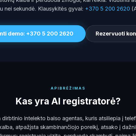
u nei sekundė. Klausykitės gyvai:
+370 5 200 2620
(A
nti demo: +370 5 200 2620
Rezervuoti kon
APIBRĖŽIMAS
Kas yra AI registratorė?
 dirbtinio intelekto balso agentas, kuris atsiliepia į te
alba, atpažįsta skambinančiojo poreikį, atsako į dažni
eiksmus: registruoja vizitą, perduoda skambutį, paima ži