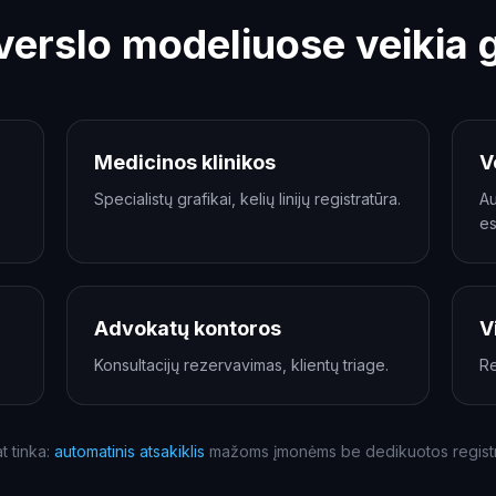
verslo modeliuose veikia g
Medicinos klinikos
V
Specialistų grafikai, kelių linijų registratūra.
Au
es
Advokatų kontoros
V
Konsultacijų rezervavimas, klientų triage.
Re
t tinka:
automatinis atsakiklis
mažoms įmonėms be dedikuotos registr