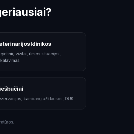
eriausiai?
eterinarijos klinikos
gintinių vizitai, ūmios situacijos,
kalavimas.
iešbučiai
zervacijos, kambarių užklausos, DUK.
atūros.