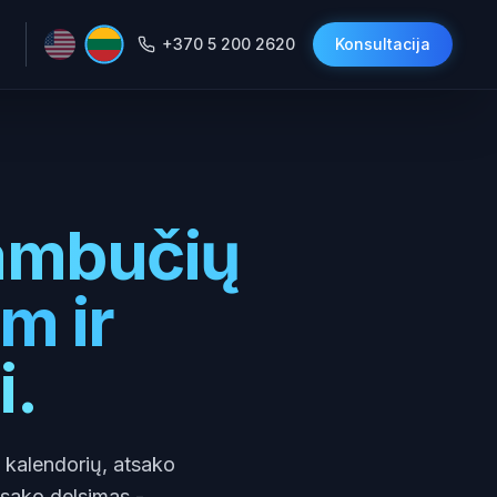
+370 5 200 2620
Konsultacija
ambučių
m ir
i.
 į kalendorių, atsako
atsako delsimas -