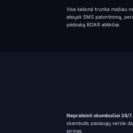
Visa kelionė trunka mažiau nei
atsiųsti SMS patvirtinimą, per
pėdsaką BDAR atitikčiai.
Nepraleisti skambučiai 24/7.
skambutis paslaugų versle dažn
pirmas.