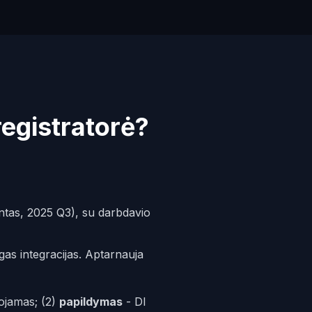
registratorė?
ntas, 2025 Q3), su darbdavio
gas integracijas. Aptarnauja
ojamas; (2)
papildymas
- DI