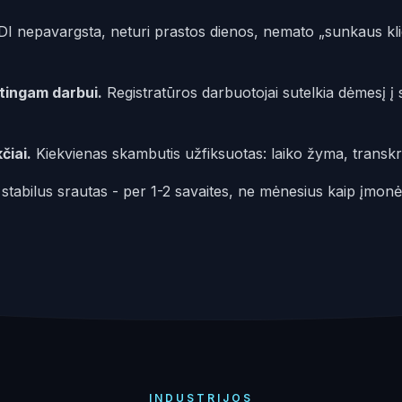
I nepavargsta, neturi prastos dienos, nemato „sunkaus klie
tingam darbui.
Registratūros darbuotojai sutelkia dėmesį į 
čiai.
Kiekvienas skambutis užfiksuotas: laiko žyma, transkri
stabilus srautas - per 1-2 savaites, ne mėnesius kaip įmonė
INDUSTRIJOS