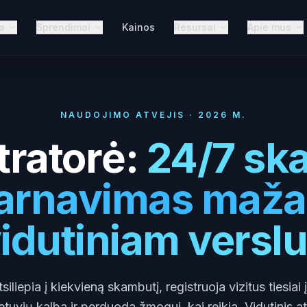
a
Sprendimai
Kainos
Resursai
Apie mus
NAUDOJIMO ATVEJIS · 2026 M.
tratorė:
24/7 sk
arnavimas maža
idutiniam verslu
iliepia į kiekvieną skambutį, registruoja vizitus tiesiai
etuvių kalba ir perduoda žmogui, kai reikia. Vidutinis 