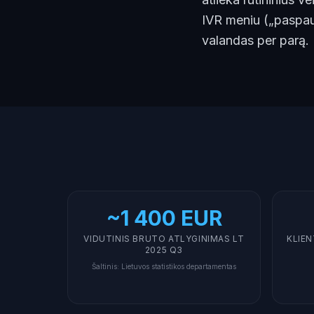
IVR meniu („paspaus
valandas per parą.
~1 400 EUR
VIDUTINIS BRUTO ATLYGINIMAS LT
KLIEN
2025 Q3
Šaltinis
:
Lietuvos statistikos departamentas