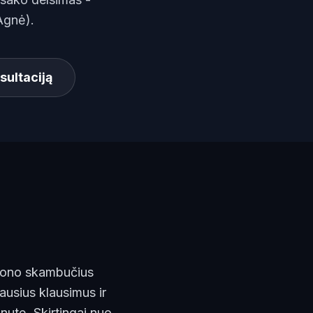
gnė).
sultaciją
lefono skambučius
ausius klausimus ir
nutę. Skirtingai nuo