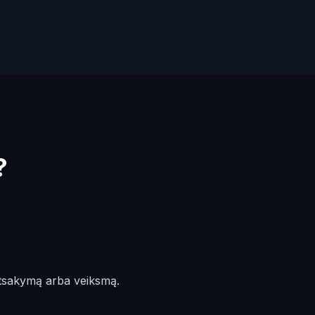
?
atsakymą arba veiksmą.