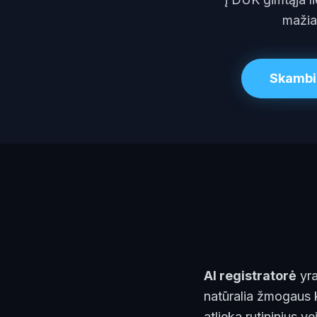
mažia
Skambi
AI registratorė
yra
natūralia žmogaus k
atlieka rutininius v