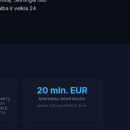
lba ir veikia 24
20 mln. EUR
NAKTĮ,
MAKSIMALI BDAR BAUDA
STI
Šaltinis
:
EUR-Lex 2016/679, 83 str.
RSLE
STU