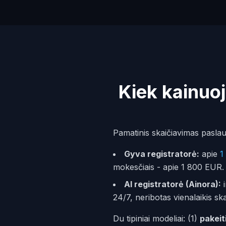
Kiek kainuoj
Pamatinis skaičiavimas paslau
Gyva registratorė:
apie
1
mokesčiais - apie 1 800 EUR.
AI registratorė (Ainora):
i
24/7, neribotas vienalaikis sk
Du tipiniai modeliai: (1)
pakei