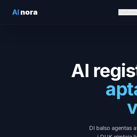
AI
nora
Platform
AI regis
apt
v
DI balso agentas ats
į DUK gimtąja li