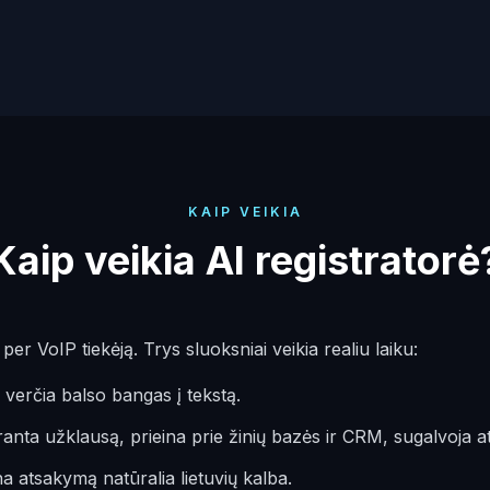
KAIP VEIKIA
Kaip veikia AI registratorė
er VoIP tiekėją. Trys sluoksniai veikia realiu laiku:
verčia balso bangas į tekstą.
anta užklausą, prieina prie žinių bazės ir CRM, sugalvoja 
a atsakymą natūralia lietuvių kalba.