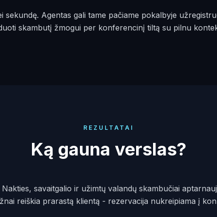
 sekundę. Agentas gali tame pačiame pokalbyje užregistruoti 
duoti skambutį žmogui per konferencinį tiltą su pilnu kontek
REZULTATAI
Ką gauna verslas?
Nakties, savaitgalio ir užimtų valandų skambučiai aptarnauja
ai reiškia prarastą klientą - rezervacija nukreipiama į konk