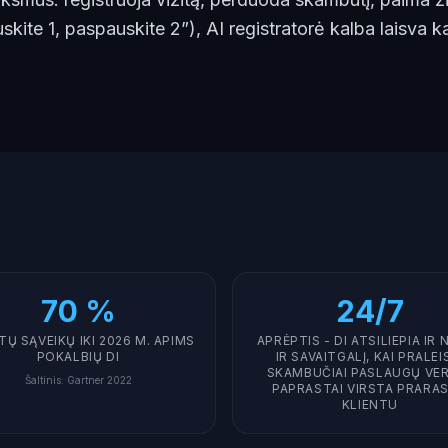
kite 1, paspauskite 2”), AI registratorė kalba laisva ka
70 %
24/7
TŲ SĄVEIKŲ IKI 2026 M. APIMS
APRĖPTIS - DI ATSILIEPIA IR 
POKALBIŲ DI
IR SAVAITGALĮ, KAI PRALEI
SKAMBUČIAI PASLAUGŲ VE
Šaltinis
:
Gartner 2022
PAPRASTAI VIRSTA PRARA
KLIENTU