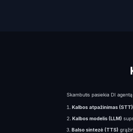
Skambutis pasiekia DI agentą p
Kalbos atpažinimas (STT)
Kalbos modelis (LLM)
supr
Balso sintezė (TTS)
grąžin