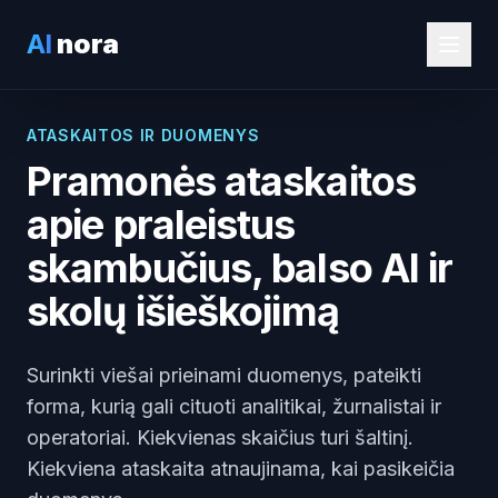
AI
nora
ATASKAITOS IR DUOMENYS
Pramonės ataskaitos
apie praleistus
skambučius, balso AI ir
skolų išieškojimą
Surinkti viešai prieinami duomenys, pateikti
forma, kurią gali cituoti analitikai, žurnalistai ir
operatoriai. Kiekvienas skaičius turi šaltinį.
Kiekviena ataskaita atnaujinama, kai pasikeičia