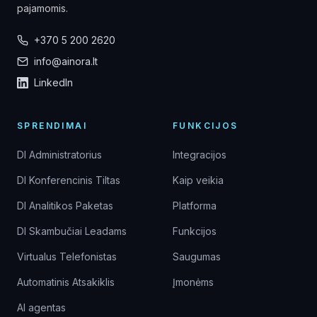
pajamomis.
+370 5 200 2620
info@ainora.lt
LinkedIn
SPRENDIMAI
FUNKCIJOS
DI Administratorius
Integracijos
DI Konferencinis Tiltas
Kaip veikia
DI Analitikos Paketas
Platforma
DI Skambučiai Leadams
Funkcijos
Virtualus Telefonistas
Saugumas
Automatinis Atsakiklis
Įmonėms
AI agentas