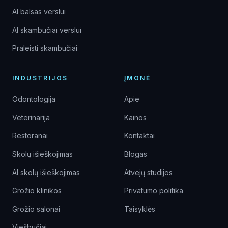
AI balsas verslui
AI skambučiai verslui
Praleisti skambučiai
INDUSTRIJOS
ĮMONĖ
Odontologija
Apie
Veterinarija
Kainos
Restoranai
Kontaktai
Skolų išieškojimas
Blogas
AI skolų išieškojimas
Atvejų studijos
Grožio klinikos
Privatumo politika
Grožio salonai
Taisyklės
Viešbučiai