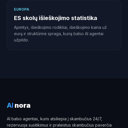
EUROPA
ES skolų išieškojimo statistika
Apimtys, išieškojimo rodikliai, išieškojimo kaina už
eurą ir struktūrinė spraga, kurią balso AI agentai
užpildo.
AI
nora
AI balso agentas, kuris atsiliepia į skambučius 24/7,
rezervuoja susitikimus ir praleistus skambučius paverčia