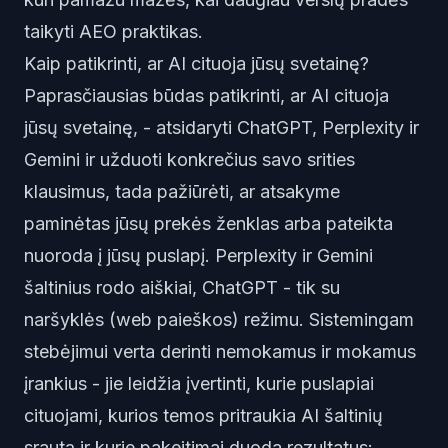
taikyti AEO praktikas.
Kaip patikrinti, ar AI cituoja jūsų svetainę?
Paprasčiausias būdas patikrinti, ar AI cituoja
jūsų svetainę, - atsidaryti ChatGPT, Perplexity ir
Gemini ir užduoti konkrečius savo srities
klausimus, tada pažiūrėti, ar atsakyme
paminėtas jūsų prekės ženklas arba pateikta
nuoroda į jūsų puslapį. Perplexity ir Gemini
šaltinius rodo aiškiai, ChatGPT - tik su
naršyklės (web paieškos) režimu. Sistemingam
stebėjimui verta derinti nemokamus ir mokamus
įrankius - jie leidžia įvertinti, kurie puslapiai
cituojami, kurios temos pritraukia AI šaltinių
srautą ir kurie pakeitimai duoda rezultatus: