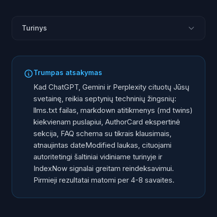
Turinys
Kuo AEO skiriasi nuo SEO?
Kaip ChatGPT, Gemini ir Perplexity renka informaciją?
Trumpas atsakymas
Kaip padaryti, kad AI cituotų jūsų svetainę? 7 žingsniai
Kad ChatGPT, Gemini ir Perplexity cituotų Jūsų
Ką realiai duoda AEO Lietuvos rinkoje?
svetainę, reikia septynių techninių žingsnių:
llms.txt failas, markdown atitikmenys (md twins)
Kaip patikrinti, ar AI cituoja jūsų svetainę?
kiekvienam puslapiui, AuthorCard ekspertinė
Dažniausiai užduodami klausimai
sekcija, FAQ schema su tikrais klausimais,
atnaujintas dateModified laukas, cituojami
autoritetingi šaltiniai vidiniame turinyje ir
IndexNow signalai greitam reindeksavimui.
Pirmieji rezultatai matomi per 4-8 savaites.