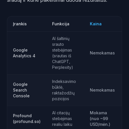
Įrankis
Funkcija
Kaina
AI šaltinių
srauto
Google
stebėjimas
Nemokamas
Analytics 4
(srautas iš
ChatGPT,
Perplexity)
Indeksavimo
Google
būklė,
Search
Nemokamas
raktažodžių
Console
pozicijos
AI citacijų
Mokama
Profound
stebėjimas
(nuo ~99
(profound.so)
realiu laiku
USD/mėn.)