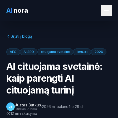
AI
nora
Grįžti į blogą
AEO
AI SEO
cituojama svetainė
llms.txt
2026
AI cituojama svetainė:
kaip parengti AI
cituojamą turinį
Justas Butkus
·
2026 m. balandžio 29 d.
·
JB
Įkūrėjas, Ainora
12
min
skaitymo