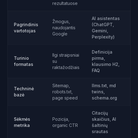
rezultatuose
AI asistentas
Žmogus,
Pagrindinis
(ChatGPT,
naudojantis
vartotojas
Gemini,
Google
Perplexity)
Definicija
Ilgi straipsniai
Turinio
pirma,
su
formatas
klausimo H2,
raktažodžiais
FAQ
Sitemap,
llms.txt, md
Techninė
robots.txt,
twins,
bazė
page speed
schema.org
Citacijų
Sėkmės
Pozicija,
skaičius, AI
metrika
organic CTR
šaltinių
srautas