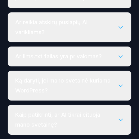
Ar reikia atskirų puslapių AI
varikliams?
Ar llms.txt failas yra privalomas?
Ką daryti, jei mano svetainė kuriama
WordPress?
Kaip patikrinti, ar AI tikrai cituoja
mano svetainę?