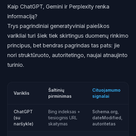
Kaip ChatGPT, Gemini ir Perplexity renka
informaciją?
Trys pagrindiniai generatyviniai paieškos
varikliai turi šiek tiek skirtingus duomenų rinkimo
principus, bet bendras pagrindas tas pats: jie
nori struktūruoto, autoritetingo, naujai atnaujinto
turinio.
Šaltinių
Cituojamumo
Variklis
pirminimas
signalai
ChatGPT
Bing indeksas +
Schema.org,
(su
tiesioginis URL
dateModified,
naršykle)
skaitymas
autoritetas