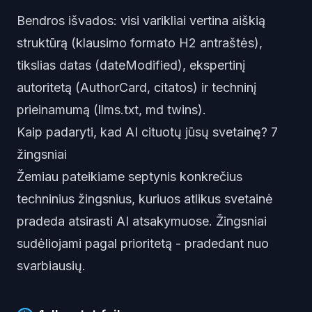
Bendros išvados: visi varikliai vertina aiškią
struktūrą (klausimo formato H2 antraštės),
tikslias datas (dateModified), ekspertinį
autoritetą (AuthorCard, citatos) ir techninį
prieinamumą (llms.txt, md twins).
Kaip padaryti, kad AI cituotų jūsų svetainę? 7
žingsniai
Žemiau pateikiame septynis konkrečius
techninius žingsnius, kuriuos atlikus svetainė
pradeda atsirasti AI atsakymuose. Žingsniai
sudėliojami pagal prioritetą - pradedant nuo
svarbiausių.