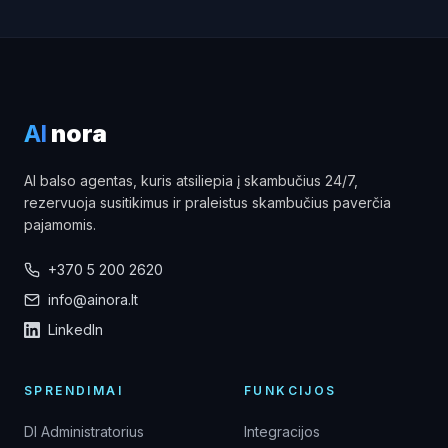
AI
nora
AI balso agentas, kuris atsiliepia į skambučius 24/7,
rezervuoja susitikimus ir praleistus skambučius paverčia
pajamomis.
+370 5 200 2620
info@ainora.lt
LinkedIn
SPRENDIMAI
FUNKCIJOS
DI Administratorius
Integracijos