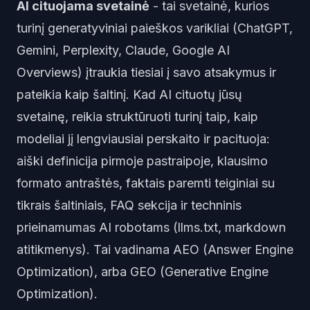
AI cituojama svetainė
- tai svetainė, kurios
turinį generatyviniai paieškos varikliai (ChatGPT,
Gemini, Perplexity, Claude, Google AI
Overviews) įtraukia tiesiai į savo atsakymus ir
pateikia kaip šaltinį. Kad AI cituotų jūsų
svetainę, reikia struktūruoti turinį taip, kaip
modeliai jį lengviausiai perskaito ir pacituoja:
aiški definicija pirmoje pastraipoje, klausimo
formato antraštės, faktais paremti teiginiai su
tikrais šaltiniais, FAQ sekcija ir techninis
prieinamumas AI robotams (llms.txt, markdown
atitikmenys). Tai vadinama AEO (Answer Engine
Optimization), arba GEO (Generative Engine
Optimization).