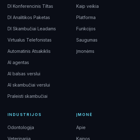
DI Konferencinis Tiltas
Kaip veikia
DI Analitikos Paketas
Platforma
DI Skambučiai Leadams
Funkcijos
Virtualus Telefonistas
Saugumas
Automatinis Atsakiklis
Įmonėms
AI agentas
AI balsas verslui
AI skambučiai verslui
Praleisti skambučiai
INDUSTRIJOS
ĮMONĖ
Odontologija
Apie
Veterinarija
Kainos