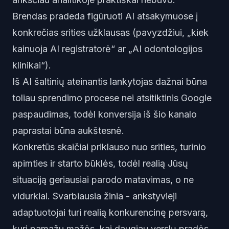
Brendas pradeda figūruoti AI atsakymuose į
konkrečias srities užklausas (pavyzdžiui, „kiek
kainuoja AI registratorė“ ar „AI odontologijos
klinikai“).
Iš AI šaltinių ateinantis lankytojas dažnai būna
toliau sprendimo procese nei atsitiktinis Google
paspaudimas, todėl konversija iš šio kanalo
paprastai būna aukštesnė.
Konkretūs skaičiai priklauso nuo srities, turinio
apimties ir starto būklės, todėl realią Jūsų
situaciją geriausiai parodo matavimas, o ne
vidurkiai. Svarbiausia žinia - ankstyvieji
adaptuotojai turi realią konkurencinę persvarą,
kuri pamažu mažės, kai daugiau verslų pradės