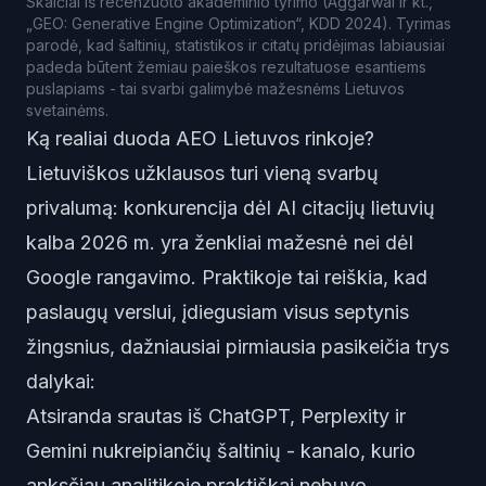
Skaičiai iš recenzuoto akademinio tyrimo (Aggarwal ir kt.,
„GEO: Generative Engine Optimization“, KDD 2024). Tyrimas
parodė, kad šaltinių, statistikos ir citatų pridėjimas labiausiai
padeda būtent žemiau paieškos rezultatuose esantiems
puslapiams - tai svarbi galimybė mažesnėms Lietuvos
svetainėms.
Ką realiai duoda AEO Lietuvos rinkoje?
Lietuviškos užklausos turi vieną svarbų
privalumą: konkurencija dėl AI citacijų lietuvių
kalba 2026 m. yra ženkliai mažesnė nei dėl
Google rangavimo. Praktikoje tai reiškia, kad
paslaugų verslui, įdiegusiam visus septynis
žingsnius, dažniausiai pirmiausia pasikeičia trys
dalykai:
Atsiranda srautas iš ChatGPT, Perplexity ir
Gemini nukreipiančių šaltinių - kanalo, kurio
anksčiau analitikoje praktiškai nebuvo.