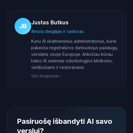
Justas Butkus
JB
AInora steigėjas ir vadovas
Kuriu AI skaitmeninius administratorius, kurie
pakeičia registratūros darbuotojus paslaugų
verslams visoje Europoje. Anksčiau kūriau
balso AI sistemas odontologijos klinikoms,
viešbučiams ir restoranams.
Visi straipsniai
Pasiruošę išbandyti AI savo
verslui?