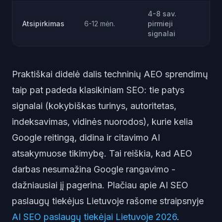
4-8 sav.
Atsipirkimas
6-12 mėn.
pirmieji
signalai
Praktiškai didelė dalis techninių AEO sprendimų
taip pat padeda klasikiniam SEO: tie patys
signalai (kokybiškas turinys, autoritetas,
indeksavimas, vidinės nuorodos), kurie kelia
Google reitingą, didina ir citavimo AI
atsakymuose tikimybę. Tai reiškia, kad AEO
darbas nesumažina Google rangavimo -
dažniausiai jį pagerina. Plačiau apie AI SEO
paslaugų tiekėjus Lietuvoje rašome straipsnyje
AI SEO paslaugų tiekėjai Lietuvoje 2026
.