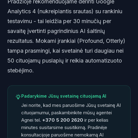
Pradžioje rekomenduojame derinti Google
Analytics 4 (nukreipiantis srautas) su rankiniu
testavimu - tai leidžia per 30 minučių per
savaitę įvertinti pagrindinius AI šaltinių
rezultatus. Mokami įrankiai (Profound, Otterly)
tampa prasmingi, kai svetainė turi daugiau nei
50 cituojamų puslapių ir reikia automatizuoto
stebėjimo.
Padarykime Jūsų svetainę cituojamą AI
Jei norite, kad mes paruošime Jūsų svetainę AI
cituojamumui, paskambinkite mūsų agentei
Agnei tel.
+370 5 200 2620
ir per kelias
minutes susitarsime susitikimą. Pradinėje
konsultacijoje paruošime nemokamą AI