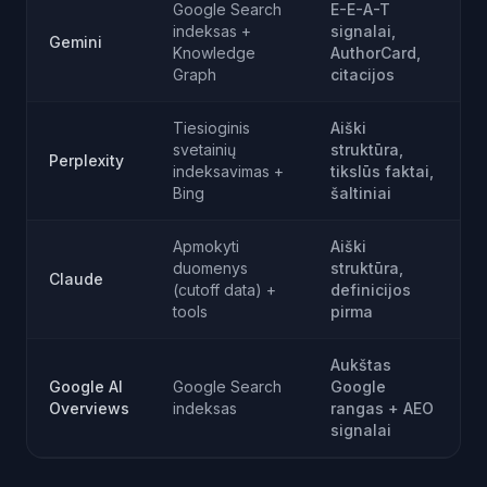
Google Search
E-E-A-T
indeksas +
signalai,
Gemini
Knowledge
AuthorCard,
Graph
citacijos
Tiesioginis
Aiški
svetainių
struktūra,
Perplexity
indeksavimas +
tikslūs faktai,
Bing
šaltiniai
Apmokyti
Aiški
duomenys
struktūra,
Claude
(cutoff data) +
definicijos
tools
pirma
Aukštas
Google AI
Google Search
Google
Overviews
indeksas
rangas + AEO
signalai