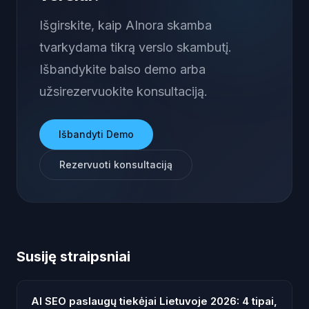
Išgirskite, kaip AInora skamba
tvarkydama tikrą verslo skambutį.
Išbandykite balso demo arba
užsirezervuokite konsultaciją.
Išbandyti Demo
Rezervuoti konsultaciją
Susiję straipsniai
AI SEO paslaugų tiekėjai Lietuvoje 2026: 4 tipai,