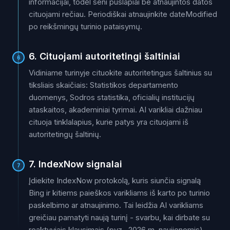
informacijai, todėl seni puslapiai be atnaujintos datos
cituojami rečiau. Periodiškai atnaujinkite dateModified
po reikšmingų turinio pataisymų.
6. Cituojami autoritetingi šaltiniai
6
Vidiniame turinyje cituokite autoritetingus šaltinius su
tiksliais skaičiais: Statistikos departamento
duomenys, Sodros statistika, oficialių institucijų
ataskaitos, akademiniai tyrimai. AI varikliai dažniau
cituoja tinklalapius, kurie patys yra cituojami iš
autoritetingų šaltinių.
7. IndexNow signalai
7
Įdiekite IndexNow protokolą, kuris siunčia signalą
Bing ir kitiems paieškos varikliams iš karto po turinio
paskelbimo ar atnaujinimo. Tai leidžia AI varikliams
greičiau pamatyti naują turinį - svarbu, kai dirbate su
reaktyviais klausimais (pvz., 2026 m. naujienomis).