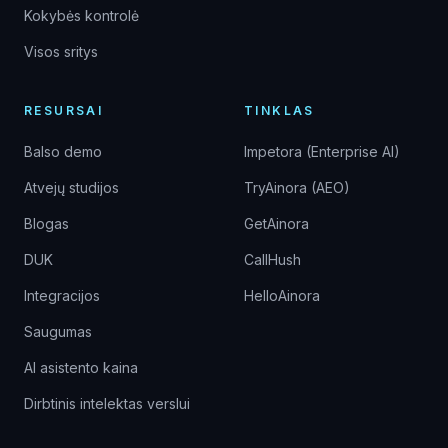
Kokybės kontrolė
Visos sritys
RESURSAI
TINKLAS
Balso demo
Impetora (Enterprise AI)
Atvejų studijos
TryAinora (AEO)
Blogas
GetAinora
DUK
CallHush
Integracijos
HelloAinora
Saugumas
AI asistento kaina
Dirbtinis intelektas verslui