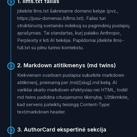
1. llms.txt failas
1
Įdiekite llms.txt šakniniame domeno kelyje (pvz.,
https://jusu-domenas.lt/llms.txt). Failas turi
struktūruotą svetainės indeksą su pagrindinių puslapių
aprašymais. Tai standartas, kurį palaiko Anthropic,
Perplexity ir kiti AI tiekėjai. Papildomai įdiekite llms-
full.txt su pilnu turinio kontekstu.
2. Markdown atitikmenys (md twins)
2
Kiekvienam svarbiam puslapiui sukurkite markdown
atitikmenį, prieinamą per /md/[slug].md kelią. AI
varikliai skaito markdown efektyviau nei HTML, todėl
md twins padidina cituojamumo tikimybę. Užtikrinkite,
kad serveris pateiktų teisingą Content-Type:
text/markdown header.
3. AuthorCard ekspertinė sekcija
3