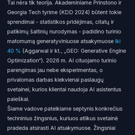
Tai nėra tik teorija. Akademiniame Prinstono ir
Georgia Tech tyrime (KDD 2024) būtent tokie
sprendimai - statistikos pridėjimas, citatų ir
patikimų šaltinių nurodymas - padidino turinio
matomumą generatyviniuose atsakymuose
iki
40 %
(Aggarwal ir kt., „GEO: Generative Engine
Optimization“). 2026 m. AI cituojamo turinio
parengimas jau nebe eksperimentas, o
privalomas darbas kiekvienai paslaugų
svetainei, kurios klientai naudoja AI asistentus
paieškai.
Šiame vadove pateikiame septynis konkrečius
techninius žingsnius, kuriuos atlikus svetainė
pradeda atsirasti AI atsakymuose. Žingsniai