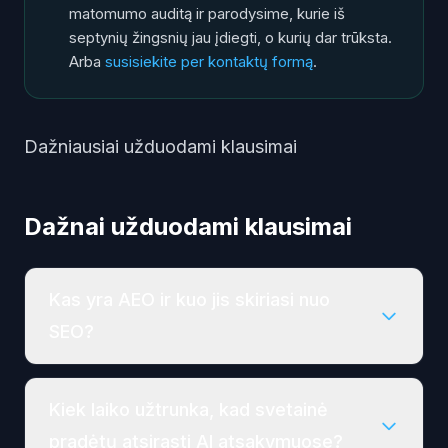
matomumo auditą ir parodysime, kurie iš
septynių žingsnių jau įdiegti, o kurių dar trūksta.
Arba
susisiekite per kontaktų formą
.
Dažniausiai užduodami klausimai
Dažnai užduodami klausimai
Kas yra AEO ir kuo jis skiriasi nuo
SEO?
Kiek laiko užtrunka, kad svetainė
pradėtų atsirasti AI atsakymuose?