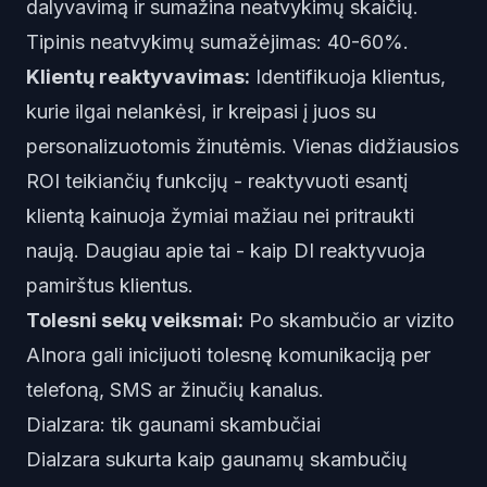
dalyvavimą ir sumažina neatvykimų skaičių.
Tipinis neatvykimų sumažėjimas: 40-60%.
Klientų reaktyvavimas:
Identifikuoja klientus,
kurie ilgai nelankėsi, ir kreipasi į juos su
personalizuotomis žinutėmis. Vienas didžiausios
ROI teikiančių funkcijų - reaktyvuoti esantį
klientą kainuoja žymiai mažiau nei pritraukti
naują. Daugiau apie tai -
kaip DI reaktyvuoja
pamirštus klientus
.
Tolesni sekų veiksmai:
Po skambučio ar vizito
AInora gali inicijuoti tolesnę komunikaciją per
telefoną, SMS ar žinučių kanalus.
Dialzara: tik gaunami skambučiai
Dialzara sukurta kaip gaunamų skambučių