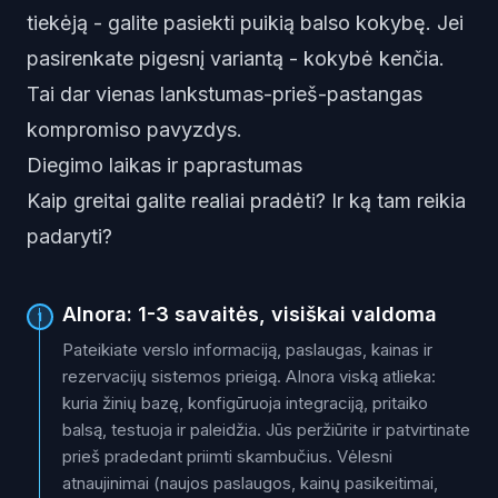
tiekėją - galite pasiekti puikią balso kokybę. Jei
pasirenkate pigesnį variantą - kokybė kenčia.
Tai dar vienas lankstumas-prieš-pastangas
kompromiso pavyzdys.
Diegimo laikas ir paprastumas
Kaip greitai galite realiai pradėti? Ir ką tam reikia
padaryti?
AInora: 1-3 savaitės, visiškai valdoma
1
Pateikiate verslo informaciją, paslaugas, kainas ir
rezervacijų sistemos prieigą. AInora viską atlieka:
kuria žinių bazę, konfigūruoja integraciją, pritaiko
balsą, testuoja ir paleidžia. Jūs peržiūrite ir patvirtinate
prieš pradedant priimti skambučius. Vėlesni
atnaujinimai (naujos paslaugos, kainų pasikeitimai,