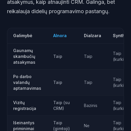
atsakymus, kaip atnaujinti CRM. Galinga, bet
reikalauja didelių programavimo pastangų.
Galimybė
AInora
Dialzara
Synthfl
Gaunamų
Taip
skambučių
Taip
Taip
(kurkite)
atsakymas
Po darbo
Taip
valandų
Taip
Taip
(kurkite)
aptarnavimas
Vizitų
Taip (su
Taip
Bazinis
registracija
CRM)
(kurkite)
Išeinantys
Taip
Taip
Ne
priminimai
(gimtoji)
(kurkite)