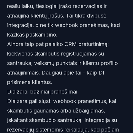
realiu laiku, tiesiogiai įrašo rezervacijas ir
atnaujina klientų įrašus. Tai tikra dvipusė
integracija, o ne tik webhook pranešimas, kad
kažkas paskambino.
AInora taip pat palaiko CRM praturtinimą:
kiekvienas skambutis registruojamas su
santrauka, veiksmų punktais ir klientų profilio
atnaujinimais. Daugiau apie tai -
kaip DI
prisimena klientus
.
Dialzara: baziniai pranešimai
Dialzara gali siųsti webhook pranešimus, kai
skambutis gaunamas arba užbaigiamas,
įskaitant skambučio santrauką. Integracija su
rezervacijų sistemomis reikalauja, kad pačiam