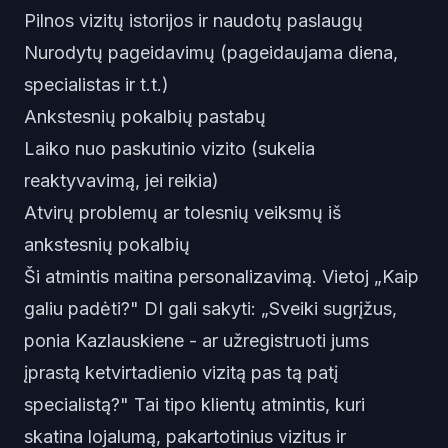
Pilnos vizitų istorijos ir naudotų paslaugų
Nurodytų pageidavimų (pageidaujama diena,
specialistas ir t.t.)
Ankstesnių pokalbių pastabų
Laiko nuo paskutinio vizito (sukelia
reaktyvavimą, jei reikia)
Atvirų problemų ar tolesnių veiksmų iš
ankstesnių pokalbių
Ši atmintis maitina personalizavimą. Vietoj „Kaip
galiu padėti?" DI gali sakyti: „Sveiki sugrįžus,
ponia Kazlauskiene - ar užregistruoti jums
įprastą ketvirtadienio vizitą pas tą patį
specialistą?" Tai tipo
klientų atmintis
, kuri
skatina lojalumą, pakartotinius vizitus ir