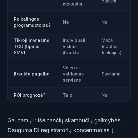
pačiam
l
mokestis
Reikalingas
Ne
Ne
T
programuotojas?
Tikroji mėnesinė
Individuali,
Maža
D
TCO (tipinis
viskas
(ribotos
k
SMV)
įtraukta
funkcijos)
Visiškai
K
Įtraukta pagalba
valdomas
Savitarna
d
servisas
ROI prognozė?
Taip
Ne
Gaunamų ir išeinančių skambučių galimybės
Dauguma DI registratorių koncentruojasi į