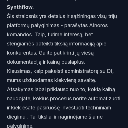
Synthflow
.
Šis straipsnis yra detalus ir sąžiningas visų trijų
platformų palyginimas - parašytas AInoros
komandos. Taip, turime interesą, bet
stengiamės pateikti tikslią informaciją apie
konkurentus. Galite patikrinti jų viešą
dokumentaciją ir kainų puslapius.
Klausimas,
kaip pakeisti administratorę su DI
,
mums užduodamas kiekvieną savaitę.
Atsakymas labai priklauso nuo to, kokią kalbą
naudojate, kokius procesus norite automatizuoti
ir kiek esate pasiruošę investuoti techniniam
diegimui. Tai tiksliai ir nagrinėjame šiame
palyginime.