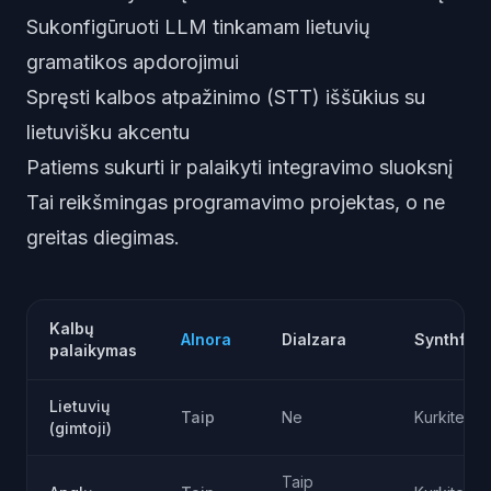
Sukonfigūruoti LLM tinkamam lietuvių
gramatikos apdorojimui
Spręsti kalbos atpažinimo (STT) iššūkius su
lietuvišku akcentu
Patiems sukurti ir palaikyti integravimo sluoksnį
Tai reikšmingas programavimo projektas, o ne
greitas diegimas.
Kalbų
AInora
Dialzara
Synthflo
palaikymas
Lietuvių
Taip
Ne
Kurkite pa
(gimtoji)
Taip