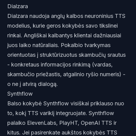
Dialzara
Dialzara naudoja anglų kalbos neuroninius TTS
modelius, kurie geros kokybės savo tikslinei
rinkai. Angliškai kalbantys klientai dažniausiai
juos laiko natūraliais. Pokalbio tvarkymas
orientuotas į struktūrizuotus skambučių srautus
- konkretaus informacijos rinkimą (vardas,
skambučio priežastis, atgalinio ryšio numeris) -
o ne į atvirą dialogą.
Synthflow
Balso kokybė Synthflow visiškai priklauso nuo
to, kokį TTS variklį integruojate. Synthflow
palaiko ElevenLabs, PlayHT, OpenAI TTS ir
kitus. Jei pasirenkate aukštos kokybės TTS