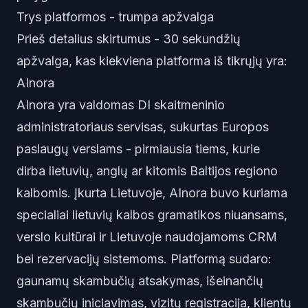
Trys platformos - trumpa apžvalga
Prieš detalius skirtumus - 30 sekundžių
apžvalga, kas kiekviena platforma iš tikrųjų yra:
AInora
AInora yra valdomas DI skaitmeninio
administratoriaus servisas, sukurtas Europos
paslaugų verslams - pirmiausia tiems, kurie
dirba lietuvių, anglų ar kitomis Baltijos regiono
kalbomis. Įkurta Lietuvoje, AInora buvo kuriama
specialiai lietuvių kalbos gramatikos niuansams,
verslo kultūrai ir Lietuvoje naudojamoms CRM
bei rezervacijų sistemoms. Platformą sudaro:
gaunamų skambučių atsakymas, išeinančių
skambučių iniciavimas, vizitų registracija, klientų