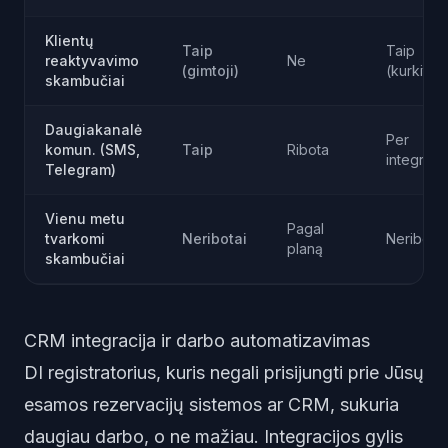
Klientų
Taip
Taip
reaktyvavimo
Ne
(gimtoji)
(kurkite)
skambučiai
Daugiakanalė
Per
komun. (SMS,
Taip
Ribota
integraci
Telegram)
Vienu metu
Pagal
tvarkomi
Neribotai
Neribotai
planą
skambučiai
CRM integracija ir darbo automatizavimas
DI registratorius, kuris negali prisijungti prie Jūsų
esamos rezervacijų sistemos ar CRM, sukuria
daugiau darbo, o ne mažiau. Integracijos gylis