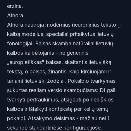
erzina.
AInora
AInora naudoja modernius neuroninius teksto-į-
kalbą modelius, specialiai pritaikytus lietuvių
fonologijai. Balsas skamba natūraliai lietuvių
kalbos kalbėtojams - ne generinis
„europietiškas" balsas, skaitantis lietuvišką
tekstą, o balsas, žinantis, kaip kirčiuojami ir
tariami lietuviški žodžiai. Pokalbio tvarkymas
sukurtas realiam verslo skambučiams: DI gali
tvarkyti pertraukimus, atsigauti po neaiškios
kalbos ir išlaikyti kontekstą per kelių temų
pokalbį. Atsakymo delsimas - mažiau nei 1
sekundė standartinėse konfigūracijose.