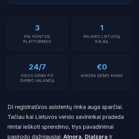
3
1
PALYGINTOS
PALAIKO LIETUVIŲ
PLATFORMOS
KALBĄ
24/7
€0
VISOS DIRBA PO
AINORA DEMO KAINA
DARBO VALANDŲ
DI registratūros asistentų rinka auga sparčiai.
Tačiau kai Lietuvos verslo savininkai pradeda
rimtai ieškoti sprendimo, trys pavadinimai
pasirodo dažniausiai:
AInora
,
Dialzara
ir