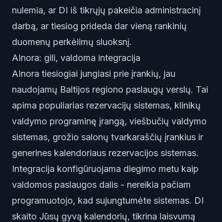
nulemia, ar DI iš tikrųjų pakeičia administracinį
darbą, ar tiesiog prideda dar vieną rankinių
duomenų perkėlimų sluoksnį.
AInora: gili, valdoma integracija
AInora tiesiogiai jungiasi prie įrankių, jau
naudojamų Baltijos regiono paslaugų verslų. Tai
apima populiarias rezervacijų sistemas, klinikų
valdymo programinę įrangą, viešbučių valdymo
sistemas, grožio salonų tvarkaraščių įrankius ir
generines kalendoriaus rezervacijos sistemas.
Integracija konfigūruojama diegimo metu kaip
valdomos paslaugos dalis - nereikia pačiam
programuotojo, kad sujungtumėte sistemas. DI
skaito Jūsų gyvą kalendorių, tikrina laisvumą