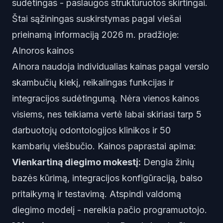
sudėtingas - paslaugos struktūruotos skirtingai.
Štai sąžiningas suskirstymas pagal viešai
prieinamą informaciją 2026 m. pradžioje:
AInoros kainos
AInora naudoja individualias kainas pagal verslo
skambučių kiekį, reikalingas funkcijas ir
integracijos sudėtingumą. Nėra vienos kainos
visiems, nes teikiama vertė labai skiriasi tarp 5
darbuotojų odontologijos klinikos ir 50
kambarių viešbučio. Kainos paprastai apima:
Vienkartiną diegimo mokestį:
Dengia žinių
bazės kūrimą, integracijos konfigūraciją, balso
pritaikymą ir testavimą. Atspindi valdomą
diegimo modelį - nereikia pačio programuotojo.