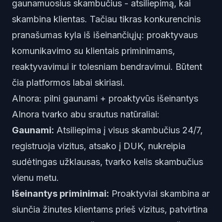
gaunamuosius skambučius - atsiliepimą, kai
skambina klientas. Tačiau tikras konkurencinis
pranašumas kyla iš išeinančiųjų: proaktyvaus
komunikavimo su klientais priminimams,
reaktyvavimui ir tolesniam bendravimui. Būtent
čia platformos labai skiriasi.
AInora: pilni gaunami + proaktyvūs išeinantys
AInora tvarko abu srautus natūraliai:
Gaunami:
Atsiliepima į visus skambučius 24/7,
registruoja vizitus, atsako į DUK, nukreipia
sudėtingas užklausas, tvarko kelis skambučius
vienu metu.
Išeinantys priminimai:
Proaktyviai skambina ar
siunčia žinutes klientams prieš vizitus, patvirtina