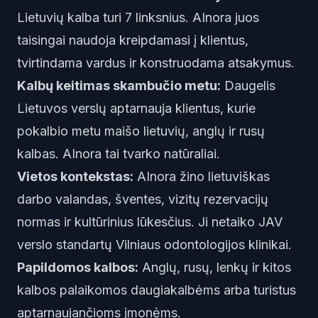
Lietuvių kalba turi 7 linksnius. AInora juos
taisingai naudoja kreipdamasi į klientus,
tvirtindama vardus ir konstruodama atsakymus.
Kalbų keitimas skambučio metu:
Daugelis
Lietuvos verslų aptarnauja klientus, kurie
pokalbio metu maišo lietuvių, anglų ir rusų
kalbas. AInora tai tvarko natūraliai.
Vietos kontekstas:
AInora žino lietuviškas
darbo valandas, šventes, vizitų rezervacijų
normas ir kultūrinius lūkesčius. Ji netaiko JAV
verslo standartų Vilniaus odontologijos klinikai.
Papildomos kalbos:
Anglų, rusų, lenkų ir kitos
kalbos palaikomos daugiakalbėms arba turistus
aptarnaujančioms įmonėms.