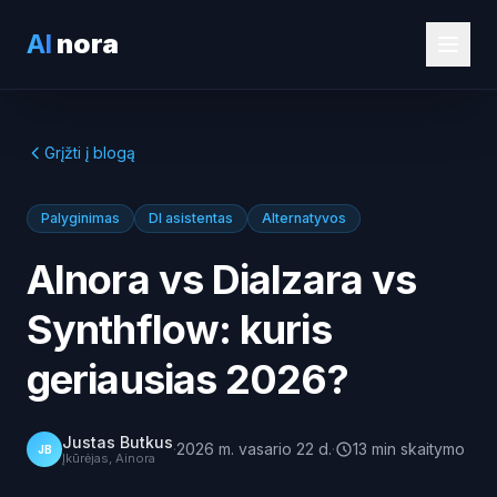
AI
nora
Grįžti į blogą
Palyginimas
DI asistentas
Alternatyvos
AInora vs Dialzara vs
Synthflow: kuris
geriausias 2026?
Justas Butkus
·
2026 m. vasario 22 d.
·
13
min
skaitymo
JB
Įkūrėjas, Ainora