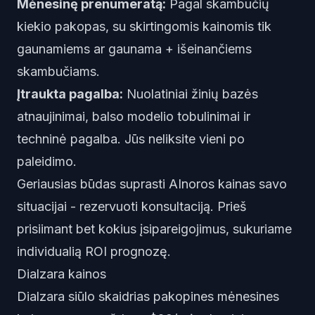
Mėnesinę prenumeratą:
Pagal skambučių
kiekio pakopas, su skirtingomis kainomis tik
gaunamiems ar gaunama + išeinančiems
skambučiams.
Įtraukta pagalba:
Nuolatiniai žinių bazės
atnaujinimai, balso modelio tobulinimai ir
techninė pagalba. Jūs neliksite vieni po
paleidimo.
Geriausias būdas suprasti AInoros kainas savo
situacijai -
rezervuoti konsultaciją
. Prieš
prisiimant bet kokius įsipareigojimus, sukuriame
individualią ROI prognozę.
Dialzara kainos
Dialzara siūlo skaidrias pakopines mėnesines