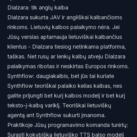
Dialzara: tik anglų kalba
Dialzara sukurta JAV ir angliškai kalbančioms
rinkoms. Lietuvių kalbos palaikymo nėra. Jei
Jūsų verslas aptarnauja lietuviškai kalbančius
klientus - Dialzara tiesiog netinkama platforma,
taškas. Net rusų ar lenkų kalbų atveju Dialzara
palaikymas ribotas ir neskirtas Europos rinkoms.
Synthflow: daugiakalbis, bet jūs tai kuriate
Synthflow teoriškai palaiko kelias kalbas, nes
galite prijungti bet kurį kalbos modelį ir bet kurį
teksto-į-kalbą variklį. Teoriškai lietuviškų
agentą ant Synthflow sukurti įmanoma.
Praktikoje Jūsų programavimo komanda turėtų:
Surasti kokybišką lietuviško TTS balso modelį