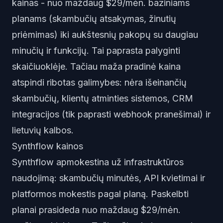
kainas - nuo maždaug $29/mėn. baziniams
planams (skambučių atsakymas, žinutių
priėmimas) iki aukštesnių pakopų su daugiau
minučių ir funkcijų. Tai paprasta palyginti
skaičiuoklėje. Tačiau maža pradinė kaina
atspindi ribotas galimybes: nėra išeinančių
skambučių, klientų atminties sistemos, CRM
integracijos (tik paprasti webhook pranešimai) ir
lietuvių kalbos.
Synthflow kainos
Synthflow apmokestina už infrastruktūros
naudojimą: skambučių minutės, API kvietimai ir
platformos mokestis pagal planą. Paskelbti
planai prasideda nuo maždaug $29/mėn.