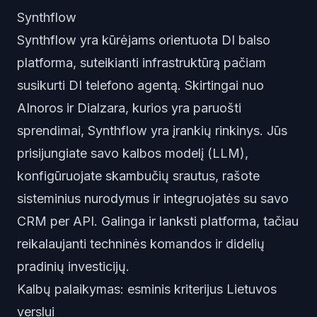
Synthflow
Synthflow yra kūrėjams orientuota DI balso
platforma, suteikianti infrastruktūrą pačiam
susikurti DI telefono agentą. Skirtingai nuo
AInoros ir Dialzara, kurios yra paruošti
sprendimai, Synthflow yra įrankių rinkinys. Jūs
prisijungiate savo kalbos modelį (LLM),
konfigūruojate skambučių srautus, rašote
sisteminius nurodymus ir integruojatės su savo
CRM per API. Galinga ir lanksti platforma, tačiau
reikalaujanti techninės komandos ir didelių
pradinių investicijų.
Kalbų palaikymas: esminis kriterijus Lietuvos
verslui