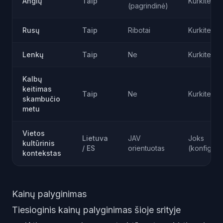
Anglų
Taip
Kurkite pa
(pagrindinė)
Rusų
Taip
Ribotai
Kurkite pa
Lenkų
Taip
Ne
Kurkite pa
Kalbų
keitimas
Taip
Ne
Kurkite pa
skambučio
metu
Vietos
Lietuva
JAV
Joks
kultūrinis
/ ES
orientuotas
(konfigūr
kontekstas
Kainų palyginimas
Tiesioginis kainų palyginimas šioje srityje