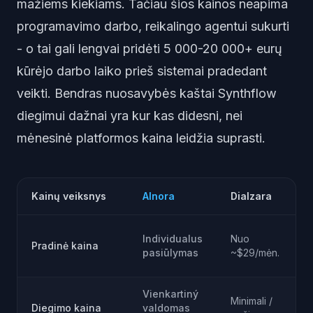
mažiems kiekiams. Tačiau šios kainos neapima
programavimo darbo, reikalingo agentui sukurti
- o tai gali lengvai pridėti 5 000-20 000+ eurų
kūrėjo darbo laiko prieš sistemai pradedant
veikti. Bendras nuosavybės kaštai Synthflow
diegimui dažnai yra kur kas didesni, nei
mėnesinė platformos kaina leidžia suprasti.
Kainų veiksnys
AInora
Dialzara
S
N
Individualus
Nuo
Pradinė kaina
(
pasiūlymas
~$29/mėn.
p
Vienkartiný
Minimali /
D
Diegimo kaina
valdomas