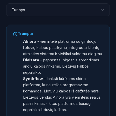
Turinys
Trys platformos - trumpa apžvalga
Kalbų palaikymas: esminis kriterijus Lietuvos verslui
Trumpai
Kainų palyginimas
AInora
- vienintelė platforma su gimtuoju
Gaunamų ir išeinančių skambučių galimybės
lietuvių kalbos palaikymu, integruota klientų
atminties sistema ir visiškai valdomu diegimu.
CRM integracija ir darbo automatizavimas
Dialzara
- paprastas, pigesnis sprendimas
Klientų atmintis ir personalizavimas
anglų kalbos rinkams. Lietuvių kalbos
Balso kokybė ir pokalbio natūralumas
nepalaiko.
Diegimo laikas ir paprastumas
Synthflow
- lanksti kūrėjams skirta
platforma, kuriai reikia programavimo
Pilna funkcijų palyginimo lentelė
komandos. Lietuvių kalbos iš dėžutės nėra.
Kurią platformą rinktis?
Lietuvos verslui: AInora yra vienintelis realus
pasirinkimas - kitos platformos tiesiog
nepalaiko lietuvių kalbos.