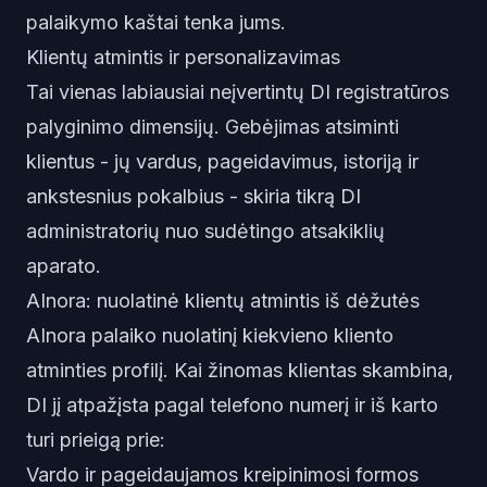
palaikymo kaštai tenka jums.
Klientų atmintis ir personalizavimas
Tai vienas labiausiai neįvertintų DI registratūros
palyginimo dimensijų. Gebėjimas atsiminti
klientus - jų vardus, pageidavimus, istoriją ir
ankstesnius pokalbius - skiria tikrą DI
administratorių nuo sudėtingo atsakiklių
aparato.
AInora: nuolatinė klientų atmintis iš dėžutės
AInora palaiko nuolatinį kiekvieno kliento
atminties profilį. Kai žinomas klientas skambina,
DI jį atpažįsta pagal telefono numerį ir iš karto
turi prieigą prie:
Vardo ir pageidaujamos kreipinimosi formos