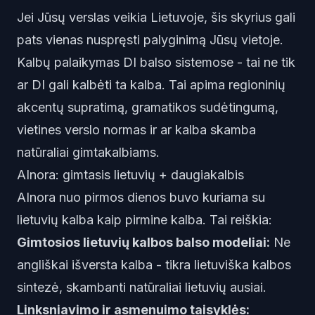
Jei Jūsų verslas veikia Lietuvoje, šis skyrius gali
pats vienas nuspręsti palyginimą Jūsų vietoje.
Kalbų palaikymas DI balso sistemose - tai ne tik
ar DI gali kalbėti ta kalba. Tai apima regioninių
akcentų supratimą, gramatikos sudėtingumą,
vietines verslo normas ir ar kalba skamba
natūraliai gimtakalbiams.
AInora: gimtasis lietuvių + daugiakalbis
AInora nuo pirmos dienos buvo kuriama su
lietuvių kalba kaip pirmine kalba. Tai reiškia:
Gimtosios lietuvių kalbos balso modeliai:
Ne
angliškai išversta kalba - tikra lietuviška kalbos
sintezė, skambanti natūraliai lietuvių ausiai.
Linksniavimo ir asmenuimo taisyklės: