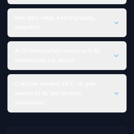
Kiek laiko reikia, kad DI pradėtų
atsipirkti?
Ar DI tinka mažam verslui su 5-10
skambučiais per dieną?
O jei man nereikia 24/7 - ar galiu
naudoti DI tik tam tikromis
valandomis?