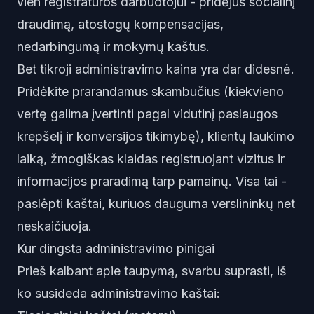
vien registratūros darbuotojui - pridėjus socialinį
draudimą, atostogų kompensacijas,
nedarbingumą ir mokymų kaštus.
Bet tikroji administravimo kaina yra dar didesnė.
Pridėkite prarandamus skambučius (kiekvieno
vertę galima įvertinti pagal vidutinį paslaugos
krepšelį ir konversijos tikimybę), klientų laukimo
laiką, žmogiškas klaidas registruojant vizitus ir
informacijos praradimą tarp pamainų. Visa tai -
paslėpti kaštai, kuriuos dauguma verslininkų net
neskaičiuoja.
Kur dingsta administravimo pinigai
Prieš kalbant apie taupymą, svarbu suprasti, iš
ko susideda administravimo kaštai: