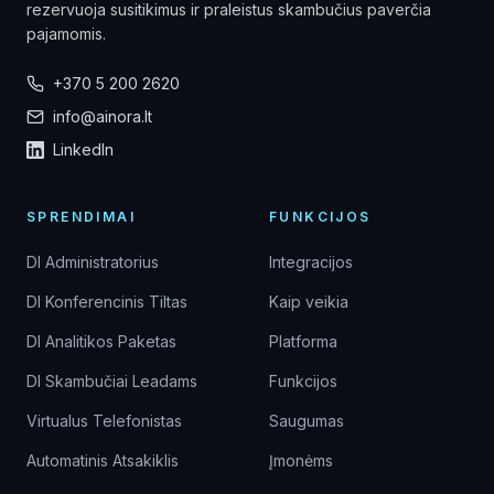
rezervuoja susitikimus ir praleistus skambučius paverčia
pajamomis.
+370 5 200 2620
info@ainora.lt
LinkedIn
SPRENDIMAI
FUNKCIJOS
DI Administratorius
Integracijos
DI Konferencinis Tiltas
Kaip veikia
DI Analitikos Paketas
Platforma
DI Skambučiai Leadams
Funkcijos
Virtualus Telefonistas
Saugumas
Automatinis Atsakiklis
Įmonėms