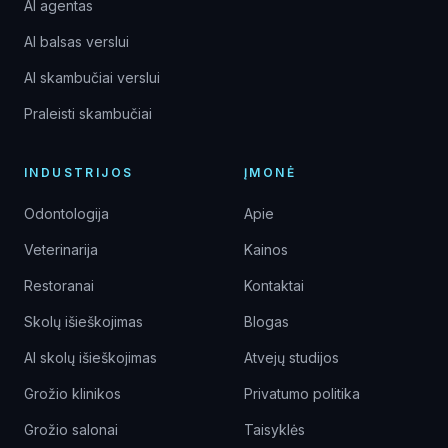
AI agentas
AI balsas verslui
AI skambučiai verslui
Praleisti skambučiai
INDUSTRIJOS
ĮMONĖ
Odontologija
Apie
Veterinarija
Kainos
Restoranai
Kontaktai
Skolų išieškojimas
Blogas
AI skolų išieškojimas
Atvejų studijos
Grožio klinikos
Privatumo politika
Grožio salonai
Taisyklės