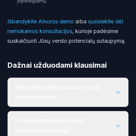
įsipareigojimų.
Išbandykite AInoros demo
arba
susisiekite dėl
nemokamos konsultacijos
, kurioje padėsime
suskaičiuoti Jūsų verslo potencialų sutaupymą.
Dažnai užduodami klausimai
Kiek galima realiai sutaupyti su DI
automatizavimu?
Ar automatizavimas reiškia
darbuotojų atleidimą?