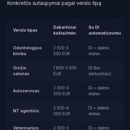
Konkretūs sutaupymai pagal verslo tipą
Dabartiniai
Su DI
Verslo tipas
kaštai/mėn.
automatizavimu
Odontologijos
2 500-3
DI + dalinis
klinika
500 EUR
etatas
Grožio
1 800-2 500
DI (be
salonas
EUR
darbuotojo)
2 000-3
DI + dalinis
Autoservisas
000 EUR
etatas
2 500-4
DI + dalinis
NT agentūra
000 EUR
etatas
Veterinarijos
2 000-3
DI + dalinis