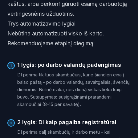
kaštus, arba perkonfigūruoti esamą darbuotoją
vertingesnėms užduotims.
Trys automatizavimo lygiai
Nebūtina automatizuoti visko iš karto.
Rekomenduojame etapinį diegimą:
1 lygis: po darbo valandų padengimas
1
DI perima tik tuos skambučius, kurie šiandien eina į
balso paštą - po darbo valandų, savaitgaliais, švenčių
dienomis. Nulinė rizika, nes dieną viskas lieka kaip
buvo. Sutaupymas: susigrąžinami prarandami
skambučiai (8-15 per savaitę).
2 lygis: DI kaip pagalba registratūrai
2
DI perima dalį skambučių ir darbo metu - kai