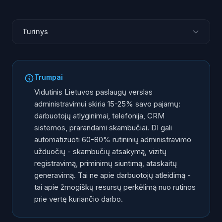
Turinys
Kur dingsta administravimo pinigai
Kurias užduotis galima automatizuoti su DI
Trumpai
Trys automatizavimo lygiai
Vidutinis Lietuvos paslaugų verslas
Konkretūs sutaupymai pagal verslo tipą
administravimui skiria 15-25% savo pajamų:
darbuotojų atlyginimai, telefonija, CRM
Ko neautomatizuoti
sistemos, prarandami skambučiai. DI gali
Kaip pradėti: 4 žingsnių planas
automatizuoti 60-80% rutininių administravimo
užduočių - skambučių atsakymą, vizitų
registravimą, priminimų siuntimą, ataskaitų
generavimą. Tai ne apie darbuotojų atleidimą -
tai apie žmogiškų resursų perkėlimą nuo rutinos
prie vertę kuriančio darbo.