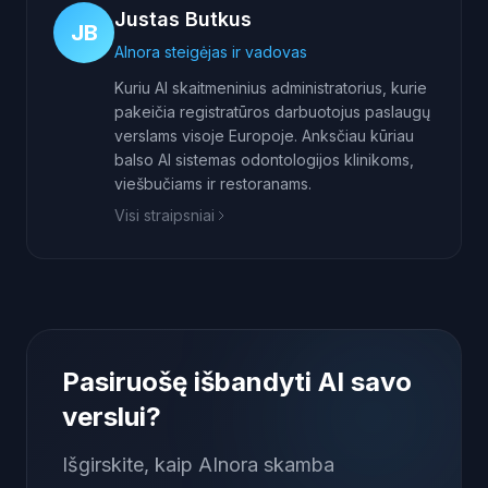
Justas Butkus
JB
AInora steigėjas ir vadovas
Kuriu AI skaitmeninius administratorius, kurie
pakeičia registratūros darbuotojus paslaugų
verslams visoje Europoje. Anksčiau kūriau
balso AI sistemas odontologijos klinikoms,
viešbučiams ir restoranams.
Visi straipsniai
Pasiruošę išbandyti AI savo
verslui?
Išgirskite, kaip AInora skamba