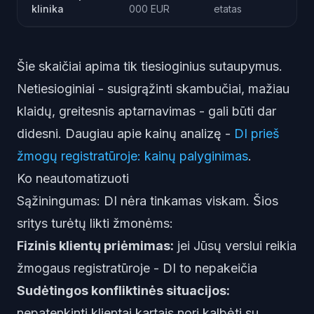
klinika
000 EUR
etatas
Šie skaičiai apima tik tiesioginius sutaupymus.
Netiesioginiai - susigrąžinti skambučiai, mažiau
klaidų, greitesnis aptarnavimas - gali būti dar
didesni. Daugiau apie kainų analizę -
DI prieš
žmogų registratūroje: kainų palyginimas
.
Ko neautomatizuoti
Sąžiningumas: DI nėra tinkamas viskam. Šios
sritys turėtų likti žmonėms:
Fizinis klientų priėmimas:
jei Jūsų verslui reikia
žmogaus registratūroje - DI to nepakeičia
Sudėtingos konfliktinės situacijos:
nepatenkinti klientai kartais nori kalbėti su