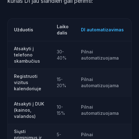
kurias DI jau šiandien gali perimti:
Laiko
Užduotis
DI automatizavimas
dalis
Atsakyti į
30-
Pilnai
telefono
40%
automatizuojama
skambučius
Registruoti
15-
Pilnai
vizitus
20%
automatizuojama
kalendoriuje
Atsakyti į DUK
10-
Pilnai
(kainos,
15%
automatizuojama
valandos)
Siųsti
5-
Pilnai
priminimus ir