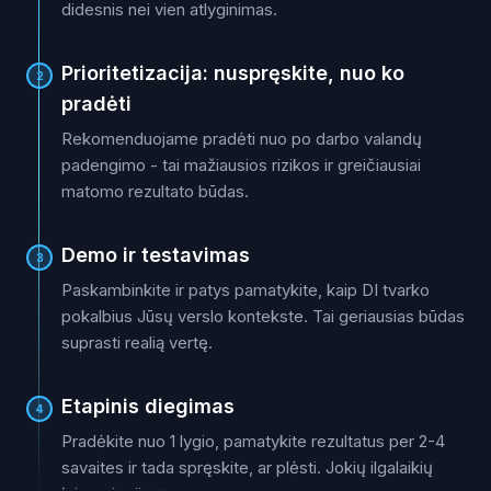
didesnis nei vien atlyginimas.
Prioritetizacija: nuspręskite, nuo ko
2
pradėti
Rekomenduojame pradėti nuo po darbo valandų
padengimo - tai mažiausios rizikos ir greičiausiai
matomo rezultato būdas.
Demo ir testavimas
3
Paskambinkite ir patys pamatykite, kaip DI tvarko
pokalbius Jūsų verslo kontekste. Tai geriausias būdas
suprasti realią vertę.
Etapinis diegimas
4
Pradėkite nuo 1 lygio, pamatykite rezultatus per 2-4
savaites ir tada spręskite, ar plėsti. Jokių ilgalaikių