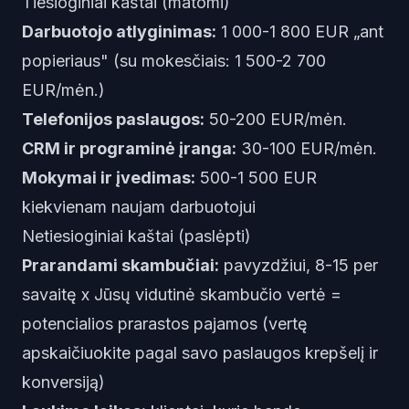
Tiesioginiai kaštai (matomi)
Darbuotojo atlyginimas:
1 000-1 800 EUR „ant
popieriaus" (su mokesčiais: 1 500-2 700
EUR/mėn.)
Telefonijos paslaugos:
50-200 EUR/mėn.
CRM ir programinė įranga:
30-100 EUR/mėn.
Mokymai ir įvedimas:
500-1 500 EUR
kiekvienam naujam darbuotojui
Netiesioginiai kaštai (paslėpti)
Prarandami skambučiai:
pavyzdžiui, 8-15 per
savaitę x Jūsų vidutinė skambučio vertė =
potencialios prarastos pajamos (vertę
apskaičiuokite pagal savo paslaugos krepšelį ir
konversiją)