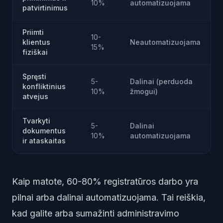
10%
automatizuojama
patvirtinimus
Priimti
10-
klientus
Neautomatizuojama
15%
fiziškai
Spręsti
5-
Dalinai (perduoda
konfliktinius
10%
žmogui)
atvejus
Tvarkyti
5-
Dalinai
dokumentus
10%
automatizuojama
ir ataskaitas
Kaip matote, 60-80% registratūros darbo yra
pilnai arba dalinai automatizuojama. Tai reiškia,
kad galite arba sumažinti administravimo