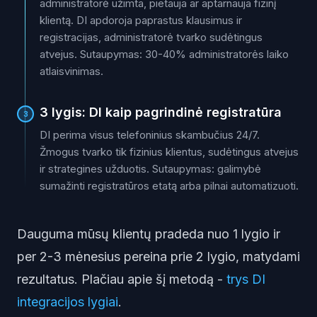
administratorė užimta, pietauja ar aptarnauja fizinį
klientą. DI apdoroja paprastus klausimus ir
registracijas, administratorė tvarko sudėtingus
atvejus. Sutaupymas: 30-40% administratorės laiko
atlaisvinimas.
3 lygis: DI kaip pagrindinė registratūra
3
DI perima visus telefoninius skambučius 24/7.
Žmogus tvarko tik fizinius klientus, sudėtingus atvejus
ir strategines užduotis. Sutaupymas: galimybė
sumažinti registratūros etatą arba pilnai automatizuoti.
Dauguma mūsų klientų pradeda nuo 1 lygio ir
per 2-3 mėnesius pereina prie 2 lygio, matydami
rezultatus. Plačiau apie šį metodą -
trys DI
integracijos lygiai
.