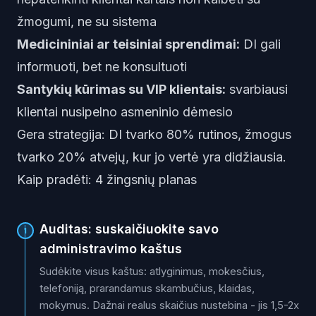
žmogumi, ne su sistema
Medicininiai ar teisiniai sprendimai:
DI gali
informuoti, bet ne konsultuoti
Santykių kūrimas su VIP klientais:
svarbiausi
klientai nusipelno asmeninio dėmesio
Gera strategija: DI tvarko 80% rutinos, žmogus
tvarko 20% atvejų, kur jo vertė yra didžiausia.
Kaip pradėti: 4 žingsnių planas
Auditas: suskaičiuokite savo
1
administravimo kaštus
Sudėkite visus kaštus: atlyginimus, mokesčius,
telefoniją, prarandamus skambučius, klaidas,
mokymus. Dažnai realus skaičius nustebina - jis 1,5-2x