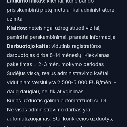
Laukimo laikas:
klientai, kurie bando
prisiskambinti pietų metu ar kai administratorė
užimta
Klaidos:
neteisingai užregistruoti vizitai,
pamirštai perskambinimai, prarasta informacija
Darbuotojo kaita:
vidutinis registratūros
darbuotojas dirba 8-14 mėnesių. Kiekvienas
pakeitimas = 2-3 mėn. mokymo periodas
Sudėjus viską, realus administravimo kaštai
vidutiniam verslui yra 2 500-5 000 EUR/mėn. -
daug daugiau, nei tik atlyginimas.
Kurias užduotis galima automatizuoti su DI
Ne visas administravimo darbas yra
automatizuojamas. Štai konkrečios užduotys,