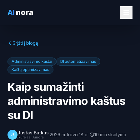
AI
nora
Grįžti į blogą
Administravimo kaštai
DI automatizavimas
Kaštų optimizavimas
Kaip sumažinti
administravimo kaštus
su DI
Justas Butkus
·
2026 m. kovo 18 d.
·
10
min
skaitymo
JB
Įkūrėjas, Ainora