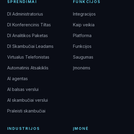
SPRENDIMAI
FUNKCIJOS
DI Administratorius
Integracijos
DI Konferencinis Tiltas
Kaip veikia
DI Analitikos Paketas
Platforma
DI Skambučiai Leadams
Funkcijos
Virtualus Telefonistas
Saugumas
Automatinis Atsakiklis
Įmonėms
AI agentas
AI balsas verslui
AI skambučiai verslui
Praleisti skambučiai
INDUSTRIJOS
ĮMONĖ