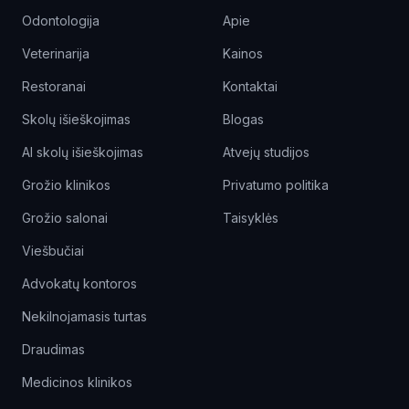
Odontologija
Apie
Veterinarija
Kainos
Restoranai
Kontaktai
Skolų išieškojimas
Blogas
AI skolų išieškojimas
Atvejų studijos
Grožio klinikos
Privatumo politika
Grožio salonai
Taisyklės
Viešbučiai
Advokatų kontoros
Nekilnojamasis turtas
Draudimas
Medicinos klinikos