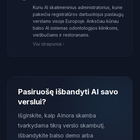
Kuriu AI skaitmeninius administratorius, kurie
pakeičia registratūros darbuotojus paslaugų
verslams visoje Europoje. Anksčiau kūriau
balso AI sistemas odontologijos klinikoms,
viešbučiams ir restoranams.
Visi straipsniai
Pasiruošę išbandyti AI savo
verslui?
Išgirskite, kaip AInora skamba
tvarkydama tikrą verslo skambutį.
Išbandykite balso demo arba