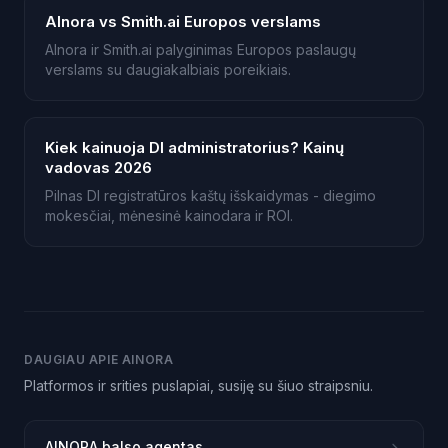
AInora vs Smith.ai Europos verslams
AInora ir Smith.ai palyginimas Europos paslaugų
verslams su daugiakalbiais poreikiais.
Kiek kainuoja DI administratorius? Kainų
vadovas 2026
Pilnas DI registratūros kaštų išskaidymas - diegimo
mokesčiai, mėnesinė kainodara ir ROI.
DAUGIAU APIE AINORA
Platformos ir srities puslapiai, susiję su šiuo straipsniu.
AINORA balso agentas