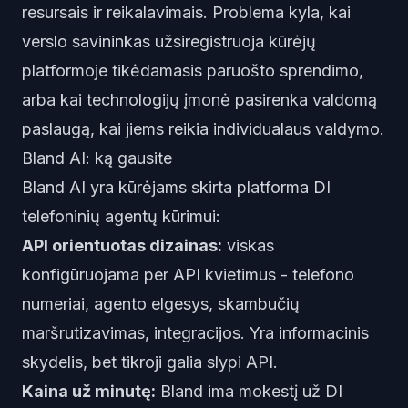
resursais ir reikalavimais. Problema kyla, kai
verslo savininkas užsiregistruoja kūrėjų
platformoje tikėdamasis paruošto sprendimo,
arba kai technologijų įmonė pasirenka valdomą
paslaugą, kai jiems reikia individualaus valdymo.
Bland AI: ką gausite
Bland AI yra kūrėjams skirta platforma DI
telefoninių agentų kūrimui:
API orientuotas dizainas:
viskas
konfigūruojama per API kvietimus - telefono
numeriai, agento elgesys, skambučių
maršrutizavimas, integracijos. Yra informacinis
skydelis, bet tikroji galia slypi API.
Kaina už minutę:
Bland ima mokestį už DI