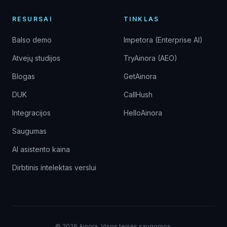
RESURSAI
TINKLAS
Balso demo
Impetora (Enterprise AI)
Atvejų studijos
TryAinora (AEO)
Blogas
GetAinora
DUK
CallHush
Integracijos
HelloAinora
Saugumas
AI asistento kaina
Dirbtinis intelektas verslui
©
2026
Ainora.
Visos teisės saugomos.