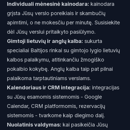
Individuali mėnesinė kainodara:
kainodara
grįsta Jūsų verslo poreikiais ir skambučių
apimtimi, o ne mokesčiu per minutę.
Susisiekite
dėl Jūsų verslui pritaikyto pasiūlymo.
Gimtoji lietuvių ir anglų kalba:
sukurta
specialiai Baltijos rinkai su gimtojo lygio lietuvių
kalbos palaikymu, atitinkančiu žmogiško
pokalbio kokybę. Anglų kalba taip pat pilnai
palaikoma tarptautiniams verslams.
Kalendoriaus ir CRM integracija:
integracijas
su Jūsų esamomis sistemomis - Google
Calendar, CRM platformomis, rezervacijų
sistemomis - tvarkome kaip diegimo dalį.
Nuolatinis valdymas:
kai pasikeičia Jūsų