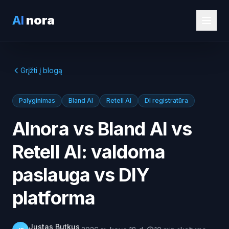
AI
nora
Grįžti į blogą
Palyginimas
Bland AI
Retell AI
DI registratūra
AInora vs Bland AI vs
Retell AI: valdoma
paslauga vs DIY
platforma
Justas Butkus