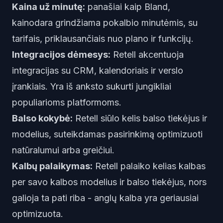
Kaina už minutę:
panašiai kaip Bland,
kainodara grindžiama pokalbio minutėmis, su
tarifais, priklausančiais nuo plano ir funkcijų.
Integracijos dėmesys:
Retell akcentuoja
integracijas su CRM, kalendoriais ir verslo
įrankiais. Yra iš anksto sukurti jungikliai
populiarioms platformoms.
Balso kokybė:
Retell siūlo kelis balso tiekėjus ir
modelius, suteikdamas pasirinkimą optimizuoti
natūralumui arba greičiui.
Kalbų palaikymas:
Retell palaiko kelias kalbas
per savo kalbos modelius ir balso tiekėjus, nors
galioja ta pati riba - anglų kalba yra geriausiai
optimizuota.