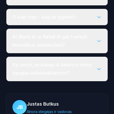
O kaip Vapi - kaip jis lyginasi?
Ar Bland AI ar Retell AI gali tvarkyti
lietuviškus skambučius?
Ką daryti, jei išaugu iš AInora ir reikia
daugiau individualizavimo?
Justas Butkus
JB
AInora steigėjas ir vadovas