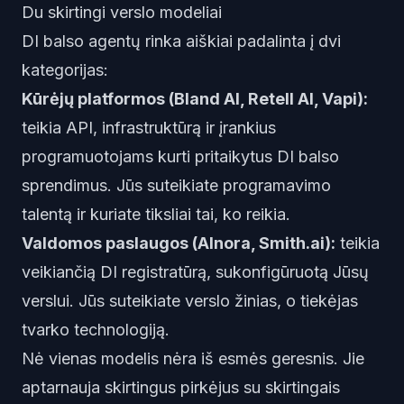
Du skirtingi verslo modeliai
DI balso agentų rinka aiškiai padalinta į dvi
kategorijas:
Kūrėjų platformos (Bland AI, Retell AI, Vapi):
teikia API, infrastruktūrą ir įrankius
programuotojams kurti pritaikytus DI balso
sprendimus. Jūs suteikiate programavimo
talentą ir kuriate tiksliai tai, ko reikia.
Valdomos paslaugos (AInora, Smith.ai):
teikia
veikiančią DI registratūrą, sukonfigūruotą Jūsų
verslui. Jūs suteikiate verslo žinias, o tiekėjas
tvarko technologiją.
Nė vienas modelis nėra iš esmės geresnis. Jie
aptarnauja skirtingus pirkėjus su skirtingais