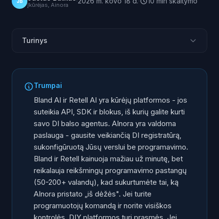
·
2026 m. kovo 18 d.
·
10
min
skaitymo
JB
Įkūrėjas, Ainora
Turinys
Du skirtingi verslo modeliai
Bland AI: ką gausite
Trumpai
Retell AI: ką gausite
Bland AI ir Retell AI yra kūrėjų platformos - jos
AInora: ką gausite
suteikia API, SDK ir blokus, iš kurių galite kurti
savo DI balso agentus. AInora yra valdoma
Tikras kaštų palyginimas
paslauga - gausite veikiančią DI registratūrą,
Funkcijų palyginimo lentelė
sukonfigūruotą Jūsų verslui be programavimo.
Kam ką rinktis
Bland ir Retell kainuoja mažiau už minutę, bet
reikalauja reikšmingų programavimo pastangų
(50-200+ valandų), kad sukurtumėte tai, ką
AInora pristato „iš dėžės". Jei turite
programuotojų komandą ir norite visiškos
kontrolės, DIY platformos turi prasmės. Jei