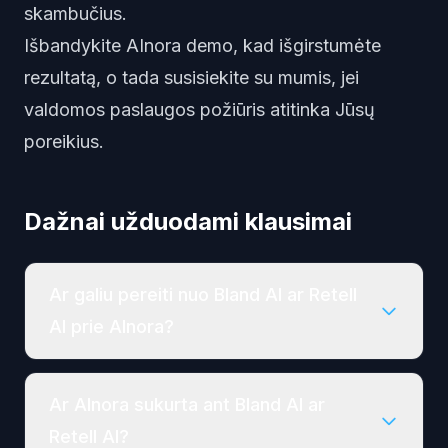
skambučius.
Išbandykite AInora demo
, kad išgirstumėte
rezultatą, o tada
susisiekite su mumis
, jei
valdomos paslaugos požiūris atitinka Jūsų
poreikius.
Dažnai užduodami klausimai
Ar galiu pereiti nuo Bland AI ar Retell
AI prie AInora?
Ar AInora sukurta ant Bland AI ar
Retell AI?