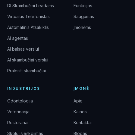
DI Skambučiai Leadams
Funkcijos
Virtualus Telefonistas
Saugumas
Automatinis Atsakiklis
Įmonėms
AI agentas
AI balsas verslui
AI skambučiai verslui
Praleisti skambučiai
INDUSTRIJOS
ĮMONĖ
Odontologija
Apie
Veterinarija
Kainos
Restoranai
Kontaktai
Skolų išieškojimas
Blogas