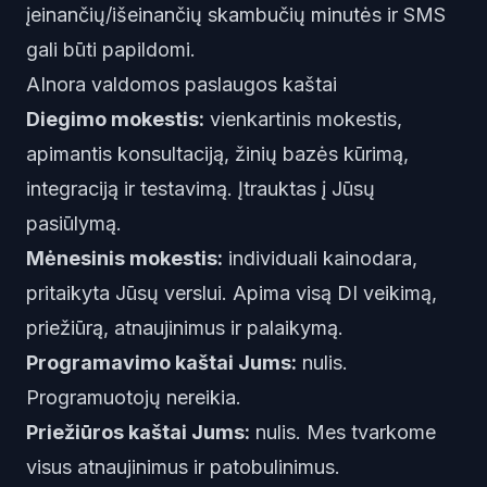
įeinančių/išeinančių skambučių minutės ir SMS
gali būti papildomi.
AInora valdomos paslaugos kaštai
Diegimo mokestis:
vienkartinis mokestis,
apimantis konsultaciją, žinių bazės kūrimą,
integraciją ir testavimą. Įtrauktas į Jūsų
pasiūlymą.
Mėnesinis mokestis:
individuali kainodara,
pritaikyta Jūsų verslui. Apima visą DI veikimą,
priežiūrą, atnaujinimus ir palaikymą.
Programavimo kaštai Jums:
nulis.
Programuotojų nereikia.
Priežiūros kaštai Jums:
nulis. Mes tvarkome
visus atnaujinimus ir patobulinimus.