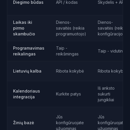
Diegimo būdas
API / kodas
Skydelis + API
Laikas iki
Dienos-
Dienos-
pirmo
savaitės (reikia
savaitės (reikia
skambučio
programuotojo)
konfigūracijos)
Programavimas
Taip -
Taip - vidutinis
reikalingas
reikšmingas
Lietuvių kalba
Ribota kokybė
Ribota kokybė
Iš anksto
Kalendoriaus
Kurkite patys
sukurti
integracija
jungikliai
Jūs
Jūs
Žinių bazė
konfigūruojate
konfigūruojate
užuominas
užuominas