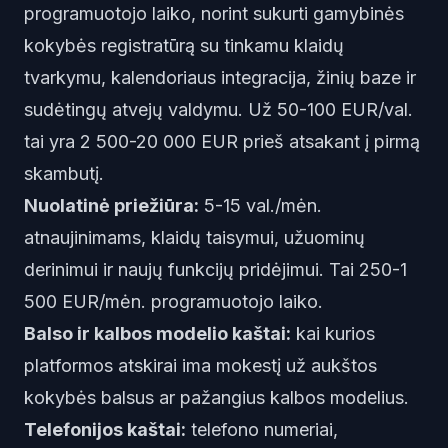
programuotojo laiko, norint sukurti gamybinės
kokybės registratūrą su tinkamu klaidų
tvarkymu, kalendoriaus integracija, žinių baze ir
sudėtingų atvejų valdymu. Už 50-100 EUR/val.
tai yra 2 500-20 000 EUR prieš atsakant į pirmą
skambutį.
Nuolatinė priežiūra:
5-15 val./mėn.
atnaujinimams, klaidų taisymui, užuominų
derinimui ir naujų funkcijų pridėjimui. Tai 250-1
500 EUR/mėn. programuotojo laiko.
Balso ir kalbos modelio kaštai:
kai kurios
platformos atskirai ima mokestį už aukštos
kokybės balsus ar pažangius kalbos modelius.
Telefonijos kaštai:
telefono numeriai,