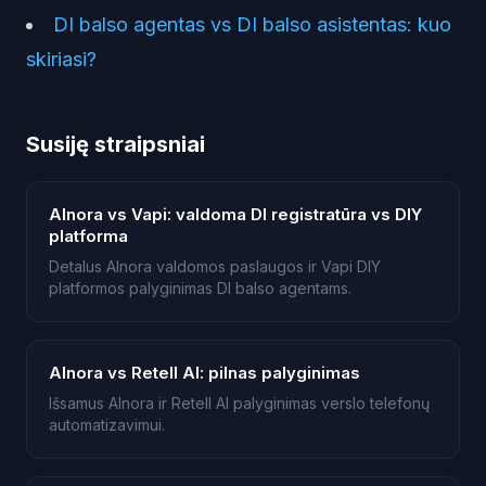
DI balso agentas vs DI balso asistentas: kuo
skiriasi?
Susiję straipsniai
AInora vs Vapi: valdoma DI registratūra vs DIY
platforma
Detalus AInora valdomos paslaugos ir Vapi DIY
platformos palyginimas DI balso agentams.
AInora vs Retell AI: pilnas palyginimas
Išsamus AInora ir Retell AI palyginimas verslo telefonų
automatizavimui.