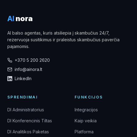
AI
nora
AI balso agentas, kuris atsiliepia į skambučius 24/7,
rezervuoja susitikimus ir praleistus skambučius paverčia
pajamomis.
+370 5 200 2620
info@ainora.lt
LinkedIn
SPRENDIMAI
FUNKCIJOS
DI Administratorius
Integracijos
DI Konferencinis Tiltas
Kaip veikia
DI Analitikos Paketas
Platforma