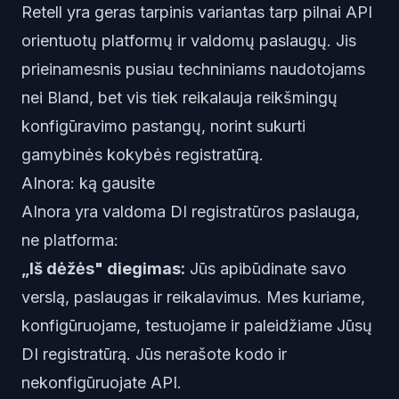
Retell yra geras tarpinis variantas tarp pilnai API
orientuotų platformų ir valdomų paslaugų. Jis
prieinamesnis pusiau techniniams naudotojams
nei Bland, bet vis tiek reikalauja reikšmingų
konfigūravimo pastangų, norint sukurti
gamybinės kokybės registratūrą.
AInora: ką gausite
AInora yra valdoma DI registratūros paslauga,
ne platforma:
„Iš dėžės" diegimas:
Jūs apibūdinate savo
verslą, paslaugas ir reikalavimus. Mes kuriame,
konfigūruojame, testuojame ir paleidžiame Jūsų
DI registratūrą. Jūs nerašote kodo ir
nekonfigūruojate API.