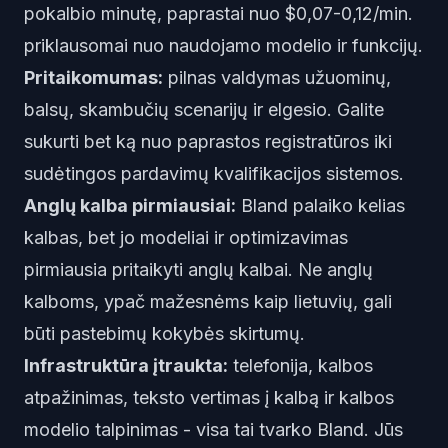
pokalbio minutę, paprastai nuo $0,07-0,12/min.
priklausomai nuo naudojamo modelio ir funkcijų.
Pritaikomumas:
pilnas valdymas užuominų,
balsų, skambučių scenarijų ir elgesio. Galite
sukurti bet ką nuo paprastos registratūros iki
sudėtingos pardavimų kvalifikacijos sistemos.
Anglų kalba pirmiausiai:
Bland palaiko kelias
kalbas, bet jo modeliai ir optimizavimas
pirmiausia pritaikyti anglų kalbai. Ne anglų
kalboms, ypač mažesnėms kaip lietuvių, gali
būti pastebimų kokybės skirtumų.
Infrastruktūra įtraukta:
telefonija, kalbos
atpažinimas, teksto vertimas į kalbą ir kalbos
modelio talpinimas - visa tai tvarko Bland. Jūs