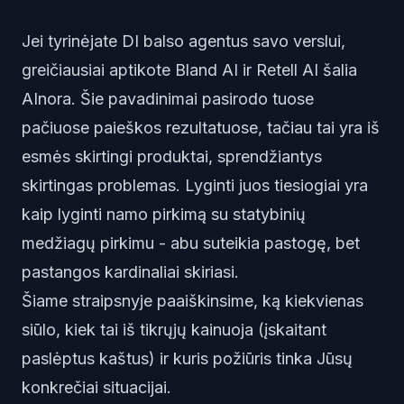
Jei tyrinėjate DI balso agentus savo verslui,
greičiausiai aptikote Bland AI ir Retell AI šalia
AInora. Šie pavadinimai pasirodo tuose
pačiuose paieškos rezultatuose, tačiau tai yra iš
esmės skirtingi produktai, sprendžiantys
skirtingas problemas. Lyginti juos tiesiogiai yra
kaip lyginti namo pirkimą su statybinių
medžiagų pirkimu - abu suteikia pastogę, bet
pastangos kardinaliai skiriasi.
Šiame straipsnyje paaiškinsime, ką kiekvienas
siūlo, kiek tai iš tikrųjų kainuoja (įskaitant
paslėptus kaštus) ir kuris požiūris tinka Jūsų
konkrečiai situacijai.