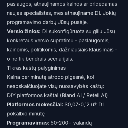
paslaugos, atnaujinamos kainos ar pridedamas
naujas specialistas, mes atnaujiname DI. Jokių
programavimo darbų Jūsų pusėje.
Verslo žinios:
DI sukonfigūruota su giliu Jūsų
konkretaus verslo supratimu - paslaugomis,
kainomis, politikomis, dažniausiais klausimais -
o ne tik bendrais scenarijais.
Tikras kaštų palyginimas
Kaina per minutę atrodo pigesnė, kol
neapskaičiuojate visų nuosavybės kaštų:
DIY platformos kaštai (Bland AI / Retell AI)
Platformos mokesčiai:
$0,07-0,12 už DI
pokalbio minutę
Programavimas:
50-200+ valandų