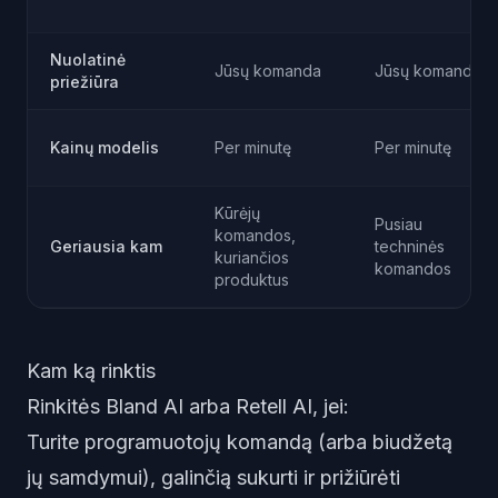
Nuolatinė
Jūsų komanda
Jūsų komanda
priežiūra
Kainų modelis
Per minutę
Per minutę
Kūrėjų
Pusiau
komandos,
Geriausia kam
techninės
kuriančios
komandos
produktus
Kam ką rinktis
Rinkitės Bland AI arba Retell AI, jei:
Turite programuotojų komandą (arba biudžetą
jų samdymui), galinčią sukurti ir prižiūrėti