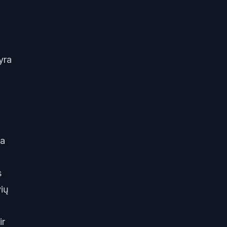
yra
ta
s
vių
ir