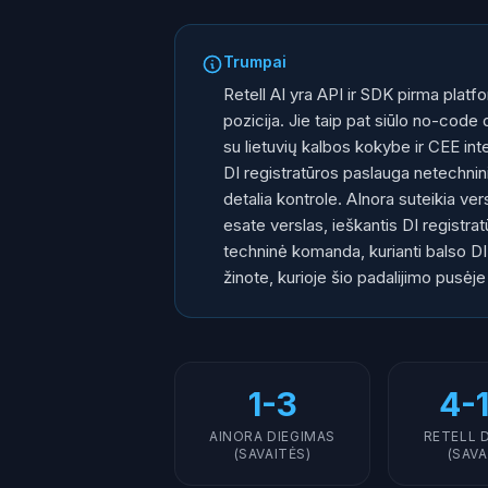
Trumpai
Retell AI yra API ir SDK pirma platf
pozicija. Jie taip pat siūlo no-cod
su lietuvių kalbos kokybe ir CEE int
DI registratūros paslauga netechnin
detalia kontrole. AInora suteikia v
esate verslas, ieškantis DI registrat
techninė komanda, kurianti balso DI p
žinote, kurioje šio padalijimo pusėje
1-3
4-
AINORA DIEGIMAS
RETELL 
(SAVAITĖS)
(SAVA