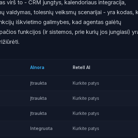
kas virš to - CRM jungtys, kalendoriaus integracija,
nų valdymas, tolesnių veiksmų scenarijai - yra kodas, k
nkcijų iškvietimo galimybes, kad agentas galėtų
pačios funkcijos (ir sistemos, prie kurių jos jungiasi) yr
ižiūrėti.
AInora
Retell AI
Įtraukta
Kurkite patys
Įtraukta
Kurkite patys
Įtraukta
Kurkite patys
Integruota
Kurkite patys