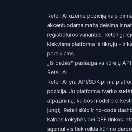
Retell AI užėmė poziciją kaip pirm
akcentuodama mažą delsimą ir natū
registratūros variantus, Retell galė
kiekviena platforma iš tikrųjų - ir 
poreikiams.
„Iš dėžės" paslauga vs kūrėjų API
Retell AI
Retell AI yra API/SDK pirma platfor
pozicija. Jų platforma tvarko sudėt
atpažinimą, kalbos modelio orkestra
jungtį. Retell siūlo ir no-code das
kalbos kokybės bei CEE rinkos inte
agentui vis tiek reikia kūrimo darb