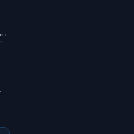
rite
s.
.