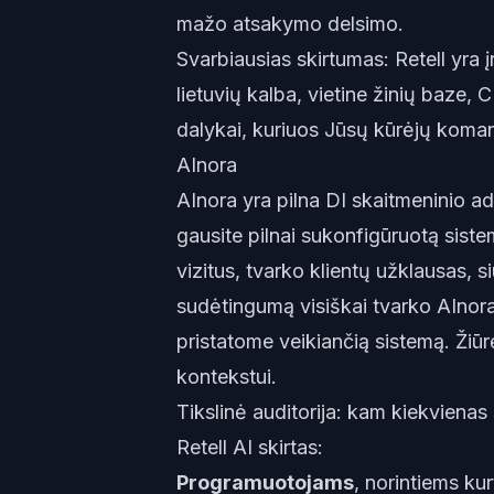
mažo atsakymo delsimo.
Svarbiausias skirtumas: Retell yra į
lietuvių kalba, vietine žinių baze, 
dalykai, kuriuos Jūsų kūrėjų komand
AInora
AInora yra pilna DI skaitmeninio a
gausite pilnai sukonfigūruotą sistem
vizitus, tvarko klientų užklausas, s
sudėtingumą visiškai tvarko AInora
pristatome veikiančią sistemą. Žiūr
kontekstui.
Tikslinė auditorija: kam kiekvienas 
Retell AI skirtas:
Programuotojams
, norintiems ku