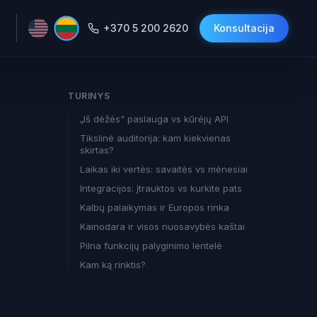
+370 5 200 2620
Konsultacija
TURINYS
„Iš dėžės" paslauga vs kūrėjų API
Tikslinė auditorija: kam kiekvienas
skirtas?
Laikas iki vertės: savaitės vs mėnesiai
Integracijos: įtrauktos vs kurkite pats
Kalbų palaikymas ir Europos rinka
Kainodara ir visos nuosavybės kaštai
Pilna funkcijų palyginimo lentelė
Kam ką rinktis?