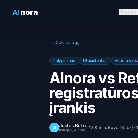
AI
nora
Platform
Grįžti į blogą
Palyginimas
DI asistentas
Alternatyvos
AInora vs Rete
registratūro
įrankis
Justas Butkus
·
2026 m. kovo 18 d.
·
11
JB
Įkūrėjas, Ainora