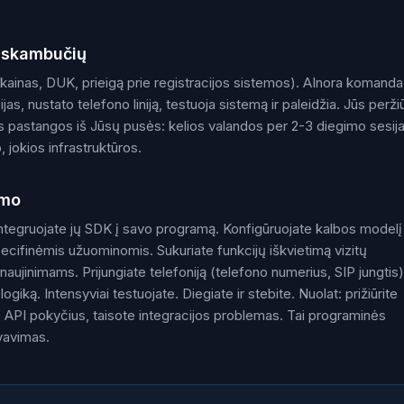
ų skambučių
 kainas, DUK, prieigą prie registracijos sistemos). AInora komanda
jas, nustato telefono liniją, testuoja sistemą ir paleidžia. Jūs peržiū
ros pastangos iš Jūsų pusės: kelios valandos per 2-3 diegimo sesija
 jokios infrastruktūros.
imo
. Integruojate jų SDK į savo programą. Konfigūruojate kalbos modelį
pecifinėmis užuominomis. Sukuriate funkcijų iškvietimą vizitų
naujinimams. Prijungiate telefoniją (telefono numerius, SIP jungtis)
ogiką. Intensyviai testuojate. Diegiate ir stebite. Nuolat: prižiūrite
 API pokyčius, taisote integracijos problemas. Tai programinės
vavimas.