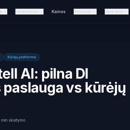
a
Sprendimai
Kainos
Resursai
Apie mus
Kūrėjų platforma
ll AI: pilna DI
s paslauga vs kūrėjų
min
skaitymo