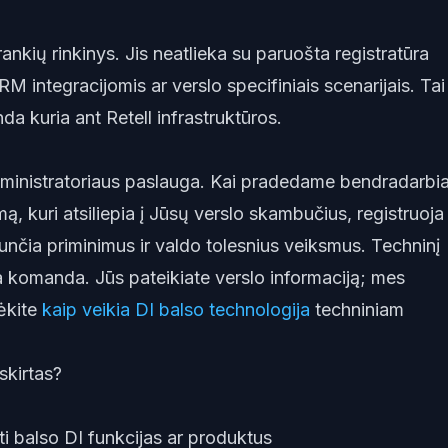
rankių rinkinys. Jis neatlieka su paruošta registratūra
CRM integracijomis ar verslo specifiniais scenarijais. Tai
a kuria ant Retell infrastruktūros.
dministratoriaus paslauga. Kai pradedame bendradarbia
ą, kuri atsiliepia į Jūsų verslo skambučius, registruoja
iunčia priminimus ir valdo tolesnius veiksmus. Techninį
 komanda. Jūs pateikiate verslo informaciją; mes
ėkite
kaip veikia DI balso technologija
techniniam
skirtas?
rti balso DI funkcijas ar produktus