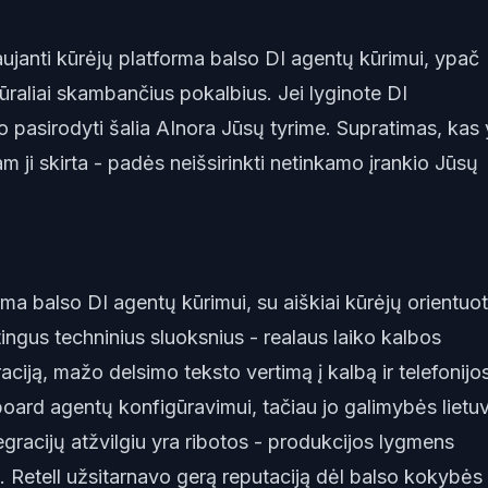
aujanti kūrėjų platforma balso DI agentų kūrimui, ypač
raliai skambančius pokalbius. Jei lyginote DI
jo pasirodyti šalia AInora Jūsų tyrime. Supratimas, kas 
kam ji skirta - padės neišsirinkti netinkamo įrankio Jūsų
ma balso DI agentų kūrimui, su aiškiai kūrėjų orientuo
ingus techninius sluoksnius - realaus laiko kalbos
ciją, mažo delsimo teksto vertimą į kalbą ir telefonijo
hboard agentų konfigūravimui, tačiau jo galimybės lietu
gracijų atžvilgiu yra ribotos - produkcijos lygmens
o. Retell užsitarnavo gerą reputaciją dėl balso kokybės 