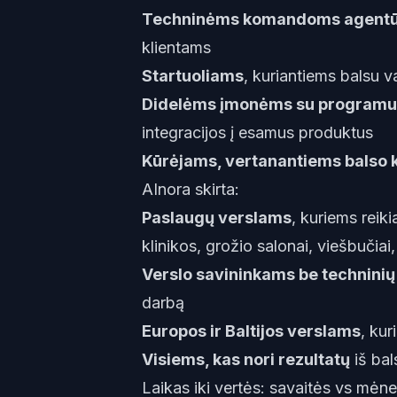
Techninėms komandoms agent
klientams
Startuoliams
, kuriantiems balsu
Didelėms įmonėms su programu
integracijos į esamus produktus
Kūrėjams, vertanantiems balso 
AInora skirta:
Paslaugų verslams
, kuriems reik
klinikos, grožio salonai, viešbučia
Verslo savininkams be technini
darbą
Europos ir Baltijos verslams
, kur
Visiems, kas nori rezultatų
iš bal
Laikas iki vertės: savaitės vs mėne