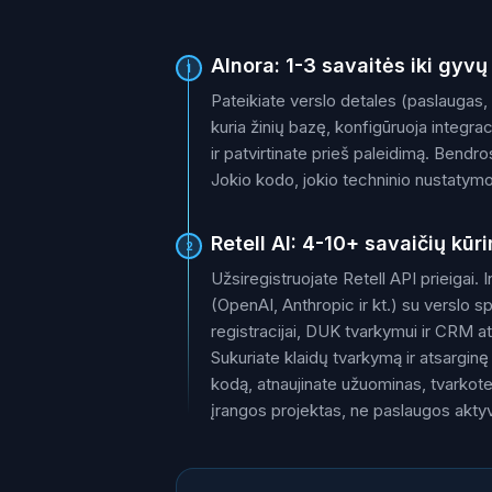
AInora: 1-3 savaitės iki gyv
1
Pateikiate verslo detales (paslaugas,
kuria žinių bazę, konfigūruoja integraci
ir patvirtinate prieš paleidimą. Bend
Jokio kodo, jokio techninio nustatymo,
Retell AI: 4-10+ savaičių kūr
2
Užsiregistruojate Retell API prieigai
(OpenAI, Anthropic ir kt.) su verslo s
registracijai, DUK tvarkymui ir CRM at
Sukuriate klaidų tvarkymą ir atsarginę l
kodą, atnaujinate užuominas, tvarkote
įrangos projektas, ne paslaugos akty