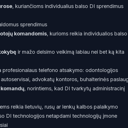
ūrose
, kuriančioms individualius balso DI sprendimus
 valdomus sprendimus
otojų komandomis
, kurioms reikia individualios balso
kokybę
ir mažo delsimo veikimą labiau nei bet ką kita
ia profesionalaus telefono atsakymo: odontologijos
i, autoservisai, advokatų kontoros, buhalterinės paslau
ų komandų
, norintiems, kad DI tvarkytų administracinį
iems reikia lietuvių, rusų ar lenkų kalbos palaikymo
so DI technologijos netapdami technologijų įmone
siai