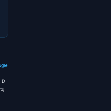
gle
: DI
ntų