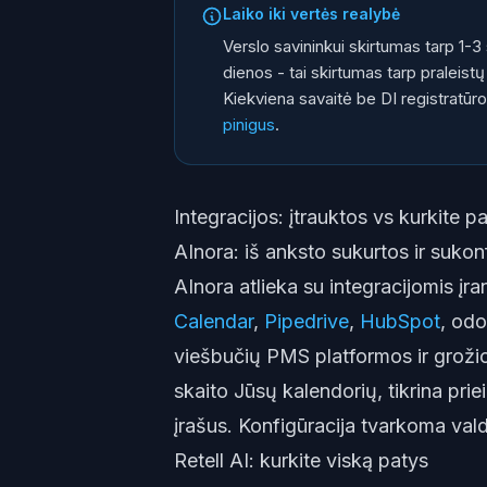
Laiko iki vertės realybė
Verslo savininkui skirtumas tarp 1-3 
dienos - tai skirtumas tarp praleis
Kiekviena savaitė be DI registratūro
pinigus
.
Integracijos: įtrauktos vs kurkite p
AInora: iš anksto sukurtos ir suko
AInora atlieka su integracijomis įra
Calendar
,
Pipedrive
,
HubSpot
, odo
viešbučių PMS platformos ir grožio 
skaito Jūsų kalendorių, tikrina priei
įrašus. Konfigūracija tvarkoma va
Retell AI: kurkite viską patys