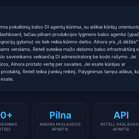
orma pokalbinių balso DI agentų kūrimui, su aiškiai kūrėjų orientuot
e dashboard, tačiau pilnam produkcijos lygmens balso agentui (ypa
egracijų gylumu) vis tiek reikia kūrimo darbo. AInora yra „iš dėžės"
iams verslams. Retell suteikia mažo delsimo balso infrastruktūrą 
erslo savininkams veikiančią DI administratorę be kodo rašymo. Jei
ūros, AInora pristato vertę per savaites. Jei esate kūrėjas ar
roduktą, Retell teikia įrankių rinkinį. Palyginimas tampa aiškus, ka
 esate.
10+
Pilna
API
DIEGIMAS
AINORA PASLAUGOS
RETELL PASLAUGO
ITĖS)
APIMTIS
APIMTIS