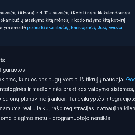
savaičių (AInora) ir 4-10+ savaičių (Retell) nėra tik kalendorinės
tų skambučių atsakymo kitą mėnesį ir kodo rašymo kitą ketvirtį.
s yra savaitė
praleistų skambučių, kainuojančių Jūsų verslui
ats
nfigūruotos
nkiams, kuriuos paslaugų verslai iš tikrųjų naudoja:
Goo
ntologinės ir medicininės praktikos valdymo sistemos,
salonų planavimo įrankiai. Tai dvikryptės integracijos
namumą realiu laiku, rašo registracijas ir atnaujina klie
ldomo diegimo metu - programuotojo nereikia.