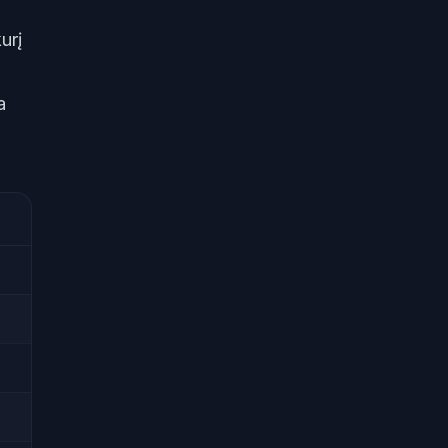
urį
a