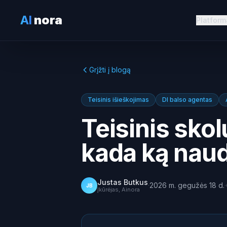
AI
nora
Platform
Grįžti į blogą
Teisinis išieškojimas
DI balso agentas
Teisinis skol
kada ką naud
Justas Butkus
·
2026 m. gegužės 18 d.
·
JB
Įkūrėjas, Ainora