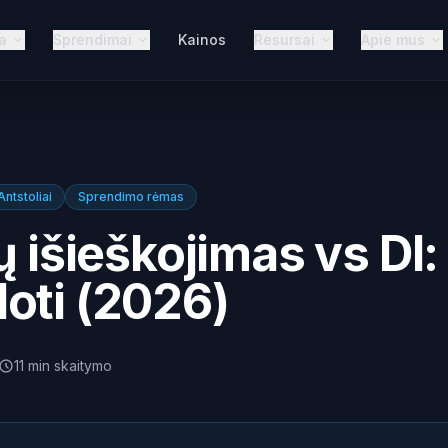
a
Sprendimai
Kainos
Resursai
Apie mus
Antstoliai
Sprendimo rėmas
ų išieškojimas vs DI:
oti (2026)
11
min
skaitymo