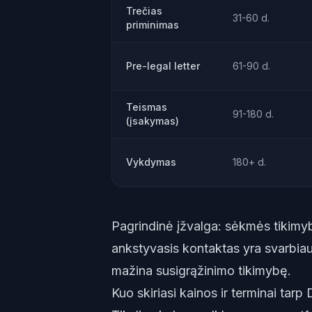
Trečias
31-60 d.
priminimas
Pre-legal letter
61-90 d.
Teismas
91-180 d.
(įsakymas)
Vykdymas
180+ d.
Pagrindinė įžvalga: sėkmės tikimy
ankstyvasis kontaktas yra svarbiau
mažina susigrąžinimo tikimybę.
Kuo skiriasi kainos ir terminai tarp D