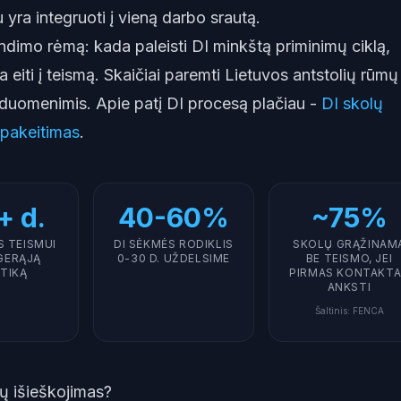
 yra integruoti į vieną darbo srautą.
rendimo rėmą: kada paleisti DI minkštą priminimų ciklą,
 eiti į teismą. Skaičiai paremti Lietuvos antstolių rūmų 
 duomenimis. Apie patį DI procesą plačiau -
DI skolų
 pakeitimas
.
+ d.
40-60%
~75%
S TEISMUI
DI SĖKMĖS RODIKLIS
SKOLŲ GRĄŽINAM
GERĄJĄ
0-30 D. UŽDELSIME
BE TEISMO, JEI
TIKĄ
PIRMAS KONTAKT
ANKSTI
Šaltinis
:
FENCA
olų išieškojimas?