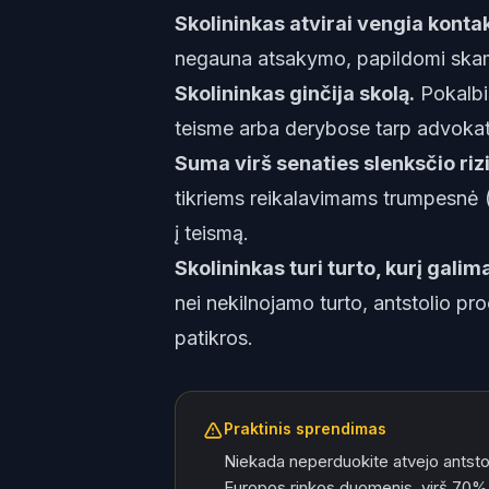
Skolininkas atvirai vengia konta
negauna atsakymo, papildomi skamb
Skolininkas ginčija skolą.
Pokalbi
teisme arba derybose tarp advoka
Suma virš senaties slenksčio riz
tikriems reikalavimams trumpesnė (3 
į teismą.
Skolininkas turi turto, kurį galim
nei nekilnojamo turto, antstolio pr
patikros.
Praktinis sprendimas
Niekada neperduokite atvejo antsto
Europos rinkos duomenis, virš 70% 