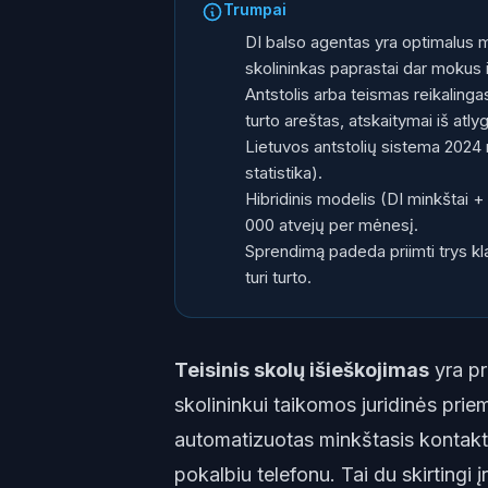
Trumpai
DI balso agentas yra optimalus 
skolininkas paprastai dar mokus i
Antstolis arba teismas reikalinga
turto areštas, atskaitymai iš atly
Lietuvos antstolių sistema 2024 
statistika).
Hibridinis modelis (DI minkštai +
000 atvejų per mėnesį.
Sprendimą padeda priimti trys kl
turi turto.
Teisinis skolų išieškojimas
yra pr
skolininkui taikomos juridinės prie
automatizuotas minkštasis kontakta
pokalbiu telefonu. Tai du skirtingi 