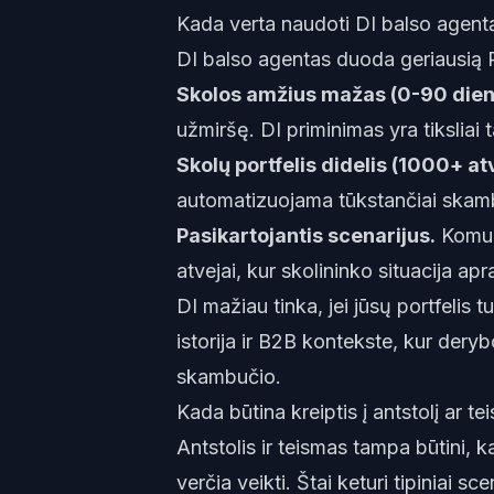
Kada verta naudoti DI balso agent
DI balso agentas duoda geriausią RO
Skolos amžius mažas (0-90 dien
užmiršę. DI priminimas yra tiksliai ta
Skolų portfelis didelis (1000+ at
automatizuojama tūkstančiai ska
Pasikartojantis scenarijus.
Komuna
atvejai, kur skolininko situacija 
DI mažiau tinka, jei jūsų portfelis 
istorija ir B2B kontekste, kur der
skambučio.
Kada būtina kreiptis į antstolį ar t
Antstolis ir teismas tampa būtini, 
verčia veikti. Štai keturi tipiniai scen