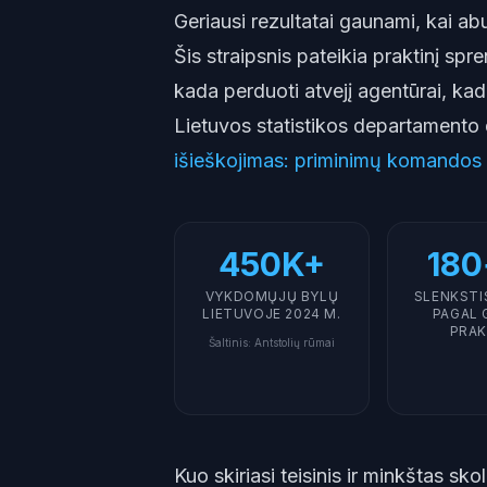
Geriausi rezultatai gaunami, kai abu
Šis straipsnis pateikia praktinį sp
kada perduoti atvejį agentūrai, kada
Lietuvos statistikos departamento
išieškojimas: priminimų komandos
450K+
180
VYKDOMŲJŲ BYLŲ
SLENKSTI
LIETUVOJE 2024 M.
PAGAL 
PRAK
Šaltinis
:
Antstolių rūmai
Kuo skiriasi teisinis ir minkštas sk