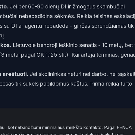
kto.
Jei per 60-90 dienų DI ir žmogaus skambučiai
učiai nebepadidina sėkmės. Reikia teisinės eskalaci
s su DI ar agentu nepadeda - ginčas sprendžiamas tik
tų.
ikos.
Lietuvoje bendroji ieškinio senatis - 10 metų, bet
metai pagal CK 1.125 str.). Kai artėja terminas, geriau 
a areštuoti.
Jei skolininkas neturi nei darbo, nei sąskai
ocesas tik sukels papildomus kaštus. Pirma reikia turto
liui, kol nebandžiumi minimalaus minkšto kontakto. Pagal FENCA
skolų grąžinama be teismo, jei pirmas kontaktas įvyksta per