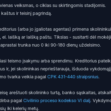
vienas veiksmas, o ciklas su skirtingomis stadijomis.
 kaštus ir teisinį pagrindą.
editorius (arba jo įgaliotas agentas) primena skolininku
 el. laišką ar laišką paštu. Tikslas - susitarti dėl mokė
paprastai trunka nuo 0 iki 90-180 dienų uždelsimo.
giasi teismo įsakymu arba sprendimu. Kreditorius pateik
us ir, jei skolininkas neprieštarauja, išduoda vykdomąjį
mo tvarka veikia pagal
CPK 431-440 straipsnius
.
teisę areštuoti skolininko turtą, banko sąskaitas, atskait
 dirba pagal
Civilinio proceso kodekso VI dalį
. Vykdym
ių iki kelerių metų.