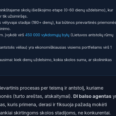
minkštajame skolų išieškojimo etape (0-60 dienų uždelsimo), kur
r tik užsimiršęs.
s vėlyvajai stadijai (180+ dienų), kai būtinos prievartinės priemonės
ginimo.
m. įvykdė virš
450 000 vykdomųjų bylų
(Lietuvos antstolių rūmų
 antstolis vėliau) yra ekonomiškiausias visiems portfeliams virš 1
ausimai: kiek dienų uždelsimo, kokia skolos suma, ar skolininkas
ievartinis procesas per teismą ir antstolį, kuriame
monės (turto areštas, atskaitymai).
DI balso agentas
y
s, kuris primena, derasi ir fiksuoja pažadą mokėti
įrankiai skirtingoms skolos stadijoms, ne konkurentai.