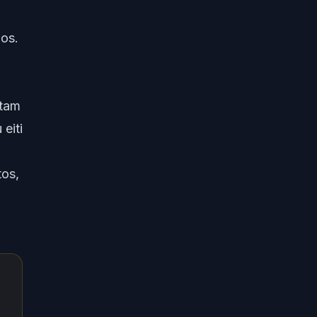
jos.
 tam
eiti
tos,