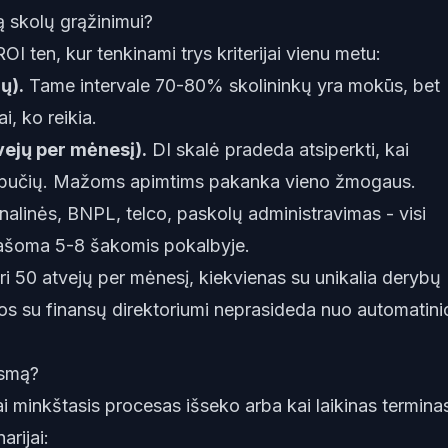
ą skolų grąžinimui?
I ten, kur tenkinami trys kriterijai vienu metu:
ų).
Tame intervale 70-80% skolininkų yra mokūs, bet
i, ko reikia.
vejų per mėnesį).
DI skalė pradeda atsiperkti, kai
mbučių. Mažoms apimtims pakanka vieno žmogaus.
linės, BNPL, telco, paskolų administravimas - visi
aprašoma 5-8 šakomis pokalbyje.
turi 50 atvejų per mėnesį, kiekvienas su unikalia derybų
ybos su finansų direktoriumi neprasideda nuo automatini
eismą?
kai minkštasis procesas išseko arba kai laikinas termina
arijai: