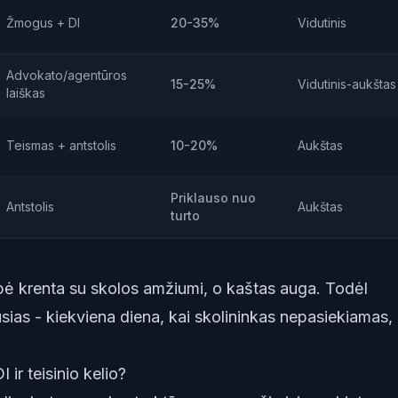
Žmogus + DI
20-35%
Vidutinis
Advokato/agentūros
15-25%
Vidutinis-aukštas
laiškas
Teismas + antstolis
10-20%
Aukštas
Priklauso nuo
Antstolis
Aukštas
turto
bė krenta su skolos amžiumi, o kaštas auga. Todėl
sias - kiekviena diena, kai skolininkas nepasiekiamas,
I ir teisinio kelio?