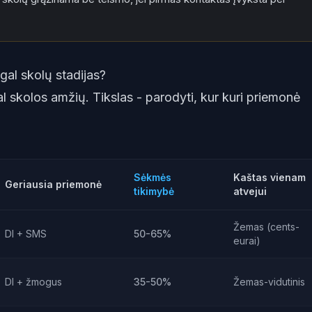
agal skolų stadijas?
l skolos amžių. Tikslas - parodyti, kur kuri priemonė
Sėkmės
Kaštas vienam
Geriausia priemonė
tikimybė
atvejui
Žemas (cents-
DI + SMS
50-65%
eurai)
DI + žmogus
35-50%
Žemas-vidutinis