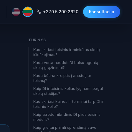
+370 5 200 2620
Konsultacija
TURINYS
Kuo skiriasi teisinis ir minkštas skolų
išieškojimas?
Kada verta naudoti DI balso agentą
skolų grąžinimui?
Kada būtina kreiptis į antstolį ar
teismą?
Kaip DI ir teisinis kelias lyginami pagal
skolų stadijas?
Kuo skiriasi kainos ir terminai tarp DI ir
teisinio kelio?
Kaip atrodo hibridinis DI plius teisinis
modelis?
Kaip greitai priimti sprendimą savo