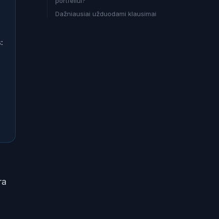
portfeliui?
Dažniausiai užduodami klausimai
:
ra