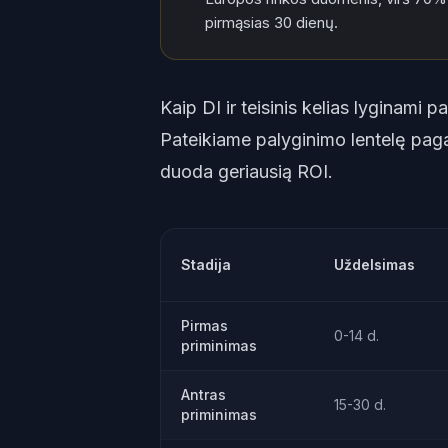
pirmąsias 30 dienų.
Kaip DI ir teisinis kelias lyginami p
Pateikiame palyginimo lentelę paga
duoda geriausią ROI.
Stadija
Uždelsimas
Pirmas
0-14 d.
priminimas
Antras
15-30 d.
priminimas