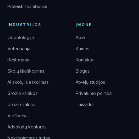
Praleisti skambučiai
INDUSTRIJOS
ĮMONĖ
Odontologija
Apie
Veterinarija
Kainos
Restoranai
Kontaktai
Skolų išieškojimas
Blogas
AI skolų išieškojimas
Atvejų studijos
Grožio klinikos
Privatumo politika
Grožio salonai
Taisyklės
Viešbučiai
Advokatų kontoros
Nekilnojamasis turtas