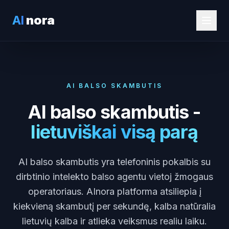
AI
nora
AI BALSO SKAMBUTIS
AI balso skambutis -
lietuviškai visą parą
AI balso skambutis yra telefoninis pokalbis su
dirbtinio intelekto balso agentu vietoj žmogaus
operatoriaus. AInora platforma atsiliepia į
kiekvieną skambutį per sekundę, kalba natūralia
lietuvių kalba ir atlieka veiksmus realiu laiku.