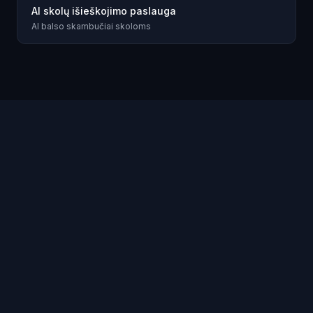
AI skolų išieškojimo paslauga
AI balso skambučiai skoloms
AI balso
skambučius?