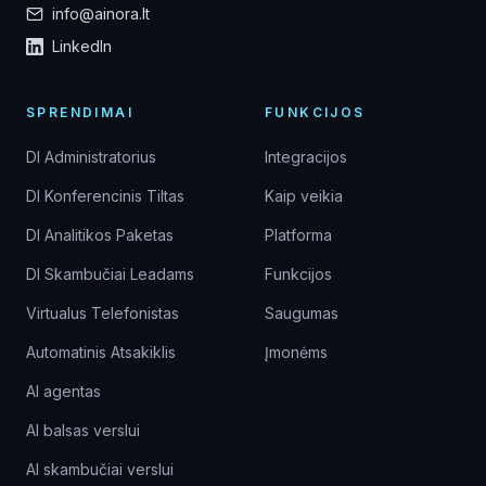
info@ainora.lt
LinkedIn
SPRENDIMAI
FUNKCIJOS
DI Administratorius
Integracijos
DI Konferencinis Tiltas
Kaip veikia
DI Analitikos Paketas
Platforma
DI Skambučiai Leadams
Funkcijos
Virtualus Telefonistas
Saugumas
Automatinis Atsakiklis
Įmonėms
AI agentas
AI balsas verslui
AI skambučiai verslui