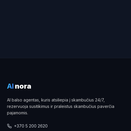
AI
nora
AI balso agentas, kuris atsiliepia į skambučius 24/7,
rezervuoja susitikimus ir praleistus skambučius paverčia
pajamomis.
+370 5 200 2620