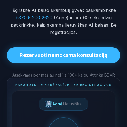
Išgirskite AI balso skambutį gyvai: paskambinkite
+370 5 200 2620
(Agnė) ir per 60 sekundžių
patikrinkite, kaip skamba lietuviškas AI balsas. Be
registracijos.
Rezervuoti nemokamą konsultaciją
Atsakymas per mažiau nei 1 s
|
100+ kalbų
|
Atitinka BDAR
PABANDYKITE NARŠYKLĖJE · BE REGISTRACIJOS
Agnė
·
Lietuviškai