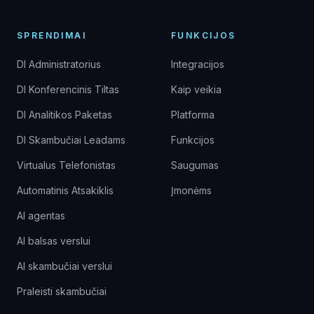
SPRENDIMAI
FUNKCIJOS
DI Administratorius
Integracijos
DI Konferencinis Tiltas
Kaip veikia
DI Analitikos Paketas
Platforma
DI Skambučiai Leadams
Funkcijos
Virtualus Telefonistas
Saugumas
Automatinis Atsakiklis
Įmonėms
AI agentas
AI balsas verslui
AI skambučiai verslui
Praleisti skambučiai