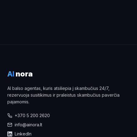
Rezervuoti nemokamą konsultaciją
AI
nora
AI balso agentas, kuris atsiliepia į skambučius 24/7,
rezervuoja susitikimus ir praleistus skambučius paverčia
pajamomis.
+370 5 200 2620
info@ainora.lt
LinkedIn