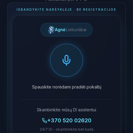
IŠBANDYKITE NARŠYKLĖJE · BE REGISTRACIJOS
Agnė
·
Lietuviškai
Spauskite norėdami pradėti pokalbį
Skambinkite mūsų DI asistentui
+370 520 02620
24/7 DI - skambinkite bet kada