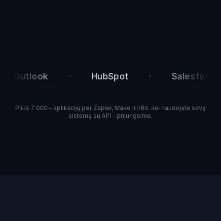
·
·
·
tlook
HubSpot
Salesforce
Plius 7 000+ aplikacijų per Zapier, Make ir n8n. Jei naudojate savą
sistemą su API - prijungsime.